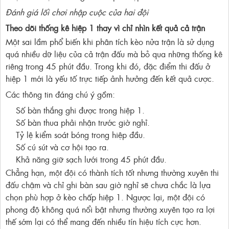
Đánh giá lối chơi nhập cuộc của hai đội
Theo dõi thống kê hiệp 1 thay vì chỉ nhìn kết quả cả trận
Một sai lầm phổ biến khi phân tích kèo nửa trận là sử dụng
quá nhiều dữ liệu của cả trận đấu mà bỏ qua những thống kê
riêng trong 45 phút đầu. Trong khi đó, đặc điểm thi đấu ở
hiệp 1 mới là yếu tố trực tiếp ảnh hưởng đến kết quả cược.
Các thông tin đáng chú ý gồm:
Số bàn thắng ghi được trong hiệp 1.
Số bàn thua phải nhận trước giờ nghỉ.
Tỷ lệ kiểm soát bóng trong hiệp đầu.
Số cú sút và cơ hội tạo ra.
Khả năng giữ sạch lưới trong 45 phút đầu.
Chẳng hạn, một đội có thành tích tốt nhưng thường xuyên thi
đấu chậm và chỉ ghi bàn sau giờ nghỉ sẽ chưa chắc là lựa
chọn phù hợp ở kèo chấp hiệp 1. Ngược lại, một đội có
phong độ không quá nổi bật nhưng thường xuyên tạo ra lợi
thế sớm lại có thể mang đến nhiều tín hiệu tích cực hơn.