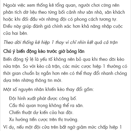
Ngoài việc xem thống kê tổng quan, người chơi cũng nên
phân tích dữ liệu theo từng bối cảnh như sân nhà, sân khách
hoặc khi đối đầu với những đội có phong cách tương tự.
Điều này giúp đánh giá chính xác hơn khả năng nhập cuộc
của hai bên.
Theo dõi thống kê hiệp 1 thay vì chỉ nhìn kết quả cả trận
Chú ý biến động kèo trước giờ bóng lăn
Biến động tỷ lệ là yếu tố không nên bỏ qua khi theo dõi kèo
nửa trận. So với kèo cả trận, các mức cược hiệp 1 thường có
thời gian chuẩn bị ngắn hơn nên có thể thay đổi nhanh chóng
dựa trên những thông tin mới.
Một số nguyên nhân khiến kèo thay đổi gồm:
Đội hình xuất phát được công bố.
Cầu thủ quan trọng không thể ra sân.
Chiến thuật dự kiến của hai đội.
Xu hướng tiền cược trên thị trường.
Ví dụ, nếu một đội cửa trên bất ngờ giảm mức chấp hiệp 1