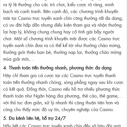
ra tỷ lệ thưởng cho các trò chơi, kiểu cược rõ ràng, minh
bạch và cạnh tranh. Bên cạnh đó, các chương trình khuyến
mãi tại Casino trực tuyến xanh chín cũng thường rất đa dạng,
có ưu đãi hấp dẫn nhưng điều kiện tham gia và nhận thưởng
lại hợp lý, không chung chung hay cố tình gài bẫy người
chơi. Một số chương trình khuyến mãi được các Casino trực
tuyến xanh chín đưa ra có thể kể tới như thưởng chào mừng,
thưởng giới thiệu bạn bè, thưởng nạp lại, thưởng chào mừng
mùa giải mới,…
4. Thanh toán tiền thưởng nhanh, phương thức đa dạng
Hãy chỉ tham gia cá cược tại các Casino trực tuyến thanh
toán tiền thưởng nhanh chóng, sòng phẳng ngay sau khi cược
có kết quả. Đồng thời, Casino nếu hỗ trợ nhiều phương thức
thanh toán như Ngân hàng địa phương, thẻ cào, thẻ game,…
với thủ tục đơn giản, xử lý nhanh thì càng thuận tiện hơn và
cũng cho thấy mức độ uy tín, chuyên nghiệp của Casino.
5. Đa kênh liên hệ, hỗ trợ 24/7
Hầu hết các Casino trực tuyến xanh chín đều sở hữu đội ngũ