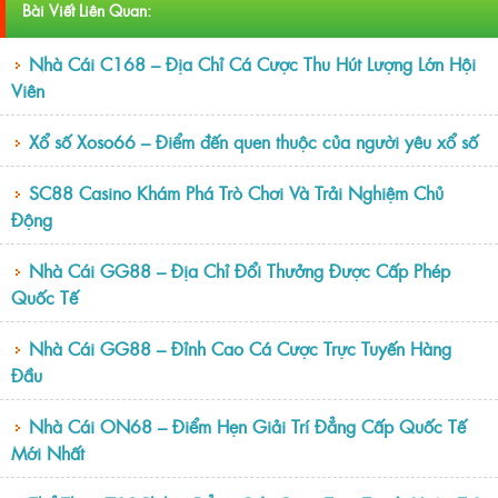
Bài Viết Liên Quan:
Nhà Cái C168 – Địa Chỉ Cá Cược Thu Hút Lượng Lớn Hội
Viên
Xổ số Xoso66 – Điểm đến quen thuộc của người yêu xổ số
SC88 Casino Khám Phá Trò Chơi Và Trải Nghiệm Chủ
Động
Nhà Cái GG88 – Địa Chỉ Đổi Thưởng Được Cấp Phép
Quốc Tế
Nhà Cái GG88 – Đỉnh Cao Cá Cược Trực Tuyến Hàng
Đầu
Nhà Cái ON68 – Điểm Hẹn Giải Trí Đẳng Cấp Quốc Tế
Mới Nhất