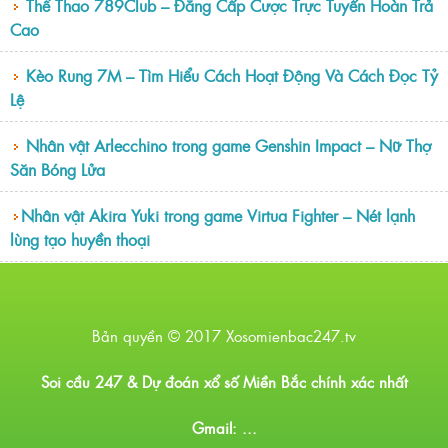
Thể Thao 789Club – Đẳng Cấp Cược Trực Tuyến Hoàn Trả
Cao
Kèo Rung 7M – Tìm Hiểu Cách Hoạt Động Và Cách Đọc Tỷ
Lệ
Nhân vật Arlecchino trong game Genshin Impact – Nữ Thợ
Săn Bóng Lửa
​​Nhân vật Akira Yuki trong game Virtua Fighter – Nét lạnh
lùng tạo huyền thoại
Bản quyền © 2017 Xosomienbac247.tv
Soi cầu 247 & Dự đoán xổ số Miền Bắc chính xác nhất
Gmail: ...