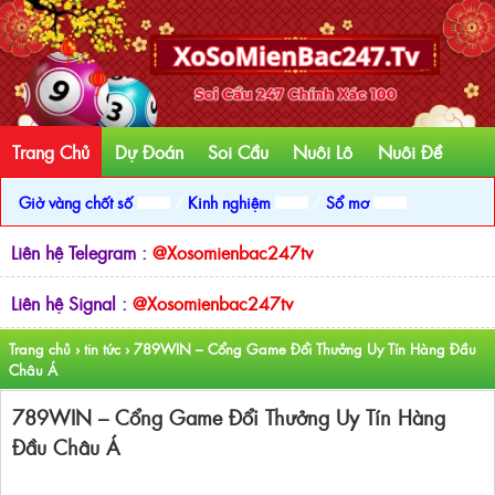
Trang Chủ
Dự Đoán
Soi Cầu
Nuôi Lô
Nuôi Đề
Giờ vàng chốt số
/
Kinh nghiệm
/
Sổ mơ
Liên hệ Telegram :
@Xosomienbac247tv
Liên hệ Signal :
@Xosomienbac247tv
Trang chủ
›
tin tức
›
789WIN – Cổng Game Đổi Thưởng Uy Tín Hàng Đầu
Châu Á
789WIN – Cổng Game Đổi Thưởng Uy Tín Hàng
Đầu Châu Á