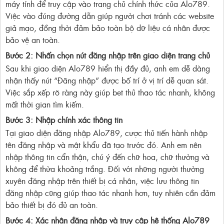
máy tính để truy cập vào trang chủ chính thức của Alo789.
Việc vào đúng đường dẫn giúp người chơi tránh các website
giả mạo, đồng thời đảm bảo toàn bộ dữ liệu cá nhân được
bảo vệ an toàn.
Bước 2: Nhấn chọn nút đăng nhập trên giao diện trang chủ
Sau khi giao diện Alo789 hiển thị đầy đủ, anh em dễ dàng
nhận thấy nút “Đăng nhập” được bố trí ở vị trí dễ quan sát.
Việc sắp xếp rõ ràng này giúp bet thủ thao tác nhanh, không
mất thời gian tìm kiếm.
Bước 3: Nhập chính xác thông tin
Tại giao diện đăng nhập Alo789, cược thủ tiến hành nhập
tên đăng nhập và mật khẩu đã tạo trước đó. Anh em nên
nhập thông tin cẩn thận, chú ý đến chữ hoa, chữ thường và
không để thừa khoảng trắng. Đối với những người thường
xuyên đăng nhập trên thiết bị cá nhân, việc lưu thông tin
đăng nhập cũng giúp thao tác nhanh hơn, tuy nhiên cần đảm
bảo thiết bị đó đủ an toàn.
Bước 4: Xác nhận đăng nhập và truy cập hệ thống Alo789