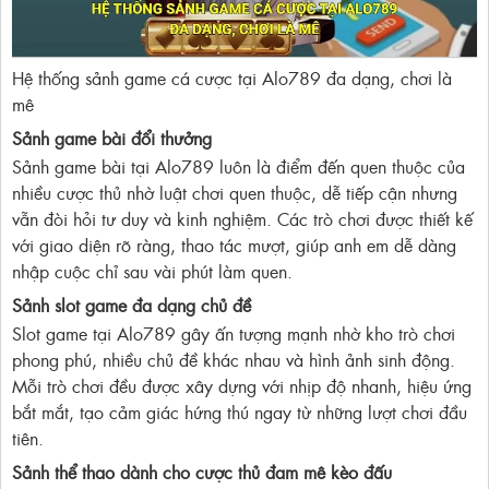
Hệ thống sảnh game cá cược tại Alo789 đa dạng, chơi là
mê
Sảnh game bài đổi thưởng
Sảnh game bài tại Alo789 luôn là điểm đến quen thuộc của
nhiều cược thủ nhờ luật chơi quen thuộc, dễ tiếp cận nhưng
vẫn đòi hỏi tư duy và kinh nghiệm. Các trò chơi được thiết kế
với giao diện rõ ràng, thao tác mượt, giúp anh em dễ dàng
nhập cuộc chỉ sau vài phút làm quen.
Sảnh slot game đa dạng chủ đề
Slot game tại Alo789 gây ấn tượng mạnh nhờ kho trò chơi
phong phú, nhiều chủ đề khác nhau và hình ảnh sinh động.
Mỗi trò chơi đều được xây dựng với nhịp độ nhanh, hiệu ứng
bắt mắt, tạo cảm giác hứng thú ngay từ những lượt chơi đầu
tiên.
Sảnh thể thao dành cho cược thủ đam mê kèo đấu