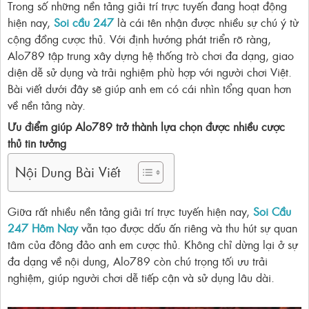
Trong số những nền tảng giải trí trực tuyến đang hoạt động
hiện nay,
Soi cầu 247
là cái tên nhận được nhiều sự chú ý từ
cộng đồng cược thủ. Với định hướng phát triển rõ ràng,
Alo789 tập trung xây dựng hệ thống trò chơi đa dạng, giao
diện dễ sử dụng và trải nghiệm phù hợp với người chơi Việt.
Bài viết dưới đây sẽ giúp anh em có cái nhìn tổng quan hơn
về nền tảng này.
Ưu điểm giúp Alo789 trở thành lựa chọn được nhiều cược
thủ tin tưởng
Nội Dung Bài Viết
Giữa rất nhiều nền tảng giải trí trực tuyến hiện nay,
Soi Cầu
247 Hôm Nay
vẫn tạo được dấu ấn riêng và thu hút sự quan
tâm của đông đảo anh em cược thủ. Không chỉ dừng lại ở sự
đa dạng về nội dung, Alo789 còn chú trọng tối ưu trải
nghiệm, giúp người chơi dễ tiếp cận và sử dụng lâu dài.