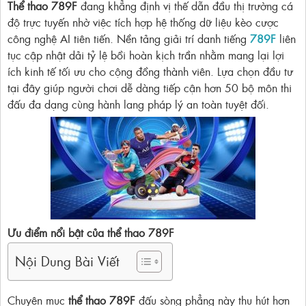
Thể thao 789F
đang khẳng định vị thế dẫn đầu thị trường cá
độ trực tuyến nhờ việc tích hợp hệ thống dữ liệu kèo cược
công nghệ AI tiên tiến. Nền tảng giải trí danh tiếng
789F
liên
tục cập nhật dải tỷ lệ bồi hoàn kịch trần nhằm mang lại lợi
ích kinh tế tối ưu cho cộng đồng thành viên. Lựa chọn đầu tư
tại đây giúp người chơi dễ dàng tiếp cận hơn 50 bộ môn thi
đấu đa dạng cùng hành lang pháp lý an toàn tuyệt đối.
Ưu điểm nổi bật của thể thao 789F
Nội Dung Bài Viết
Chuyên mục
thể thao 789F
đấu sòng phẳng này thu hút hơn