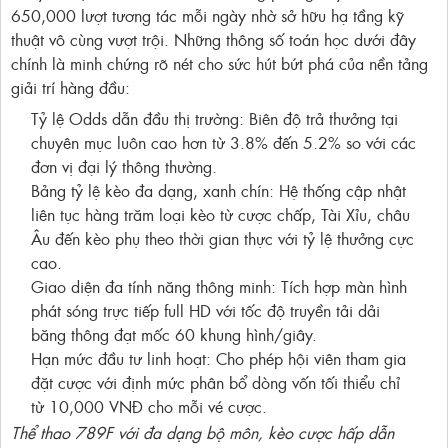
650,000 lượt tương tác mỗi ngày nhờ sở hữu hạ tầng kỹ
thuật vô cùng vượt trội. Những thông số toán học dưới đây
chính là minh chứng rõ nét cho sức hút bứt phá của nền tảng
giải trí hàng đầu:
Tỷ lệ Odds dẫn đầu thị trường: Biên độ trả thưởng tại
chuyên mục luôn cao hơn từ 3.8% đến 5.2% so với các
đơn vị đại lý thông thường.
Bảng tỷ lệ kèo đa dạng, xanh chín: Hệ thống cập nhật
liên tục hàng trăm loại kèo từ cược chấp, Tài Xỉu, châu
Âu đến kèo phụ theo thời gian thực với tỷ lệ thưởng cực
cao.
Giao diện đa tính năng thông minh: Tích hợp màn hình
phát sóng trực tiếp full HD với tốc độ truyền tải dải
băng thông đạt mốc 60 khung hình/giây.
Hạn mức đầu tư linh hoạt: Cho phép hội viên tham gia
đặt cược với định mức phân bổ dòng vốn tối thiểu chỉ
từ 10,000 VNĐ cho mỗi vé cược.
Thể thao 789F với đa dạng bộ môn, kèo cược hấp dẫn