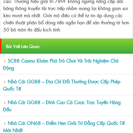
cao. Thương hiệu giải trí 789F không ngừng nâng cấp dải
băng thông truyền tải trực tiếp nhằm mang lại không gian soi
kèo mượt mà nhất. Giới mộ điệu có thể tự tin áp dụng các
chiến thuật phân bổ dòng tiền ngắn hạn để săn thưởng từ hơn
50 bộ môn thi đấu kịch tính.
Bài Viết Liên Quan:
SC88 Casino Khám Phá Trò Chơi Và Trải Nghiệm Chủ
Động
Nhà Cái GG88 – Địa Chỉ Đổi Thưởng Được Cấp Phép
Quốc Tế
Nhà Cái GG88 – Đỉnh Cao Cá Cược Trực Tuyến Hàng
Đầu
Nhà Cái ON68 – Điểm Hẹn Giải Trí Đẳng Cấp Quốc Tế
Mới Nhất