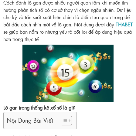
Cách đánh lô gan được nhiều người quan tâm khi muốn tìm
hướng phân tích số có cơ sở thay vì chọn ngẫu nhiên. Dữ liệu
chu kỳ và tần suất xuất hiện chính là điểm tựa quan trọng để
bắt đầu cách nhìn mới về lô gan. Nội dung dưới đây
THABET
sẽ giúp bạn nắm rõ những yếu tố cốt lõi để áp dụng hiệu quả
hơn trong thực tế.
Lô gan trong thống kê xổ số là gì?
Nội Dung Bài Viết