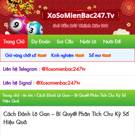
Trang Chủ
Dự Đoán
Soi Cầu
Nuôi Lô
Nuôi Đề
Giờ vàng chốt số
/
Kinh nghiệm
/
Sổ mơ
Liên hệ Telegram :
@Xosomienbac247tv
Liên hệ Signal :
@Xosomienbac247tv
Trang chủ
›
tin tức
›
Cách Đánh Lô Gan – Bí Quyết Phân Tích Chu Kỳ Số
Hiệu Quả
Cách Đánh Lô Gan – Bí Quyết Phân Tích Chu Kỳ Số
Hiệu Quả