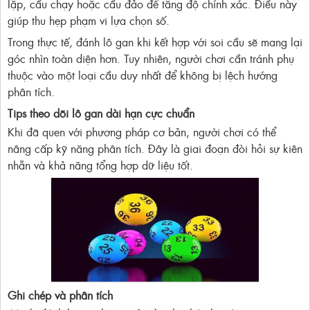
lặp, cầu chạy hoặc cầu đảo để tăng độ chính xác. Điều này
giúp thu hẹp phạm vi lựa chọn số.
Trong thực tế, đánh lô gan khi kết hợp với soi cầu sẽ mang lại
góc nhìn toàn diện hơn. Tuy nhiên, người chơi cần tránh phụ
thuộc vào một loại cầu duy nhất để không bị lệch hướng
phân tích.
Tips theo dõi lô gan dài hạn cực chuẩn
Khi đã quen với phương pháp cơ bản, người chơi có thể
nâng cấp kỹ năng phân tích. Đây là giai đoạn đòi hỏi sự kiên
nhẫn và khả năng tổng hợp dữ liệu tốt.
Ghi chép và phân tích