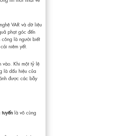
nghệ VAR và dữ liệu
 quả phạt góc đến
h công là người biết
 cái niêm yết.
vào. Khi một tỷ lệ
g là dấu hiệu của
ránh được các bẫy
c tuyến
là vô cùng