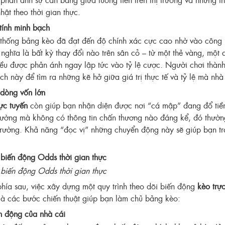
ật theo thời gian thực.
tính minh bạch
hống bảng kèo đã đạt đến độ chính xác cực cao nhờ vào công 
 nghĩa là bất kỳ thay đổi nào trên sân cỏ – từ một thẻ vàng, một
– đều được phản ánh ngay lập tức vào tỷ lệ cược. Người chơi thàn
h này để tìm ra những kẽ hở giữa giá trị thực tế và tỷ lệ mà nhà
 dòng vốn lớn
ực tuyến
còn giúp bạn nhận diện được nơi “cá mập” đang đổ tiền 
hường mà không có thông tin chấn thương nào đáng kể, đó thườn
 trường. Khả năng “đọc vị” những chuyển động này sẽ giúp bạn t
 biến động Odds thời gian thực
 biến động Odds thời gian thực
phía sau, việc xây dựng một quy trình theo dõi biến động
kèo trự
 là các bước chiến thuật giúp bạn làm chủ bảng kèo:
n động của nhà cái