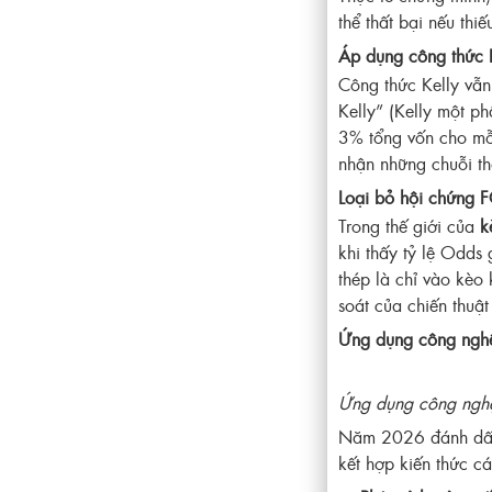
thể thất bại nếu thiế
Áp dụng công thức 
Công thức Kelly vẫn
Kelly” (Kelly một p
3% tổng vốn cho mỗ
nhận những chuỗi th
Loại bỏ hội chứng
Trong thế giới của
k
khi thấy tỷ lệ Odds
thép là chỉ vào kèo
soát của chiến thuật
Ứng dụng công nghệ
Ứng dụng công nghệ
Năm 2026 đánh dấu
kết hợp kiến thức cá