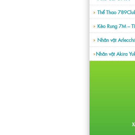
Thể Thao 789Clu
Kèo Rung 7M – T
Nhân vật Arlecch
​​Nhân vật Akira Yu
X