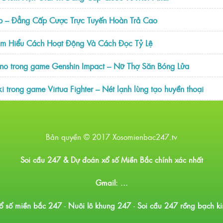
b – Đẳng Cấp Cược Trực Tuyến Hoàn Trả Cao
ìm Hiểu Cách Hoạt Động Và Cách Đọc Tỷ Lệ
ino trong game Genshin Impact – Nữ Thợ Săn Bóng Lửa
ki trong game Virtua Fighter – Nét lạnh lùng tạo huyền thoại
Bản quyền © 2017 Xosomienbac247.tv
Soi cầu 247 & Dự đoán xổ số Miền Bắc chính xác nhất
Gmail: ...
ổ số miền bắc 247
-
Nuôi lô khung 247
-
Soi cầu 247 rồng bạch k