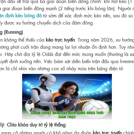
ận đấu sẽ trải qua ba giai đoạn biến động chính: khi mở kèo (1 t
à giai đoạn biến động mạnh (2 tiếng trước khi bóng lăn). Người 
ận định kèo bóng đá
từ sớm để xác định mức kèo nền, sau đó so 
hấy được xu hướng chuyển dịch của đám đông.
g (Running)
n không thể thiếu của
kèo trực tuyến
. Trong năm 2026, xu hướng
ững phút cuối trận đang mang lại lợi nhuận ổn định hơn. Tuy nhiê
i. Hãy chờ đợi tỷ lệ Odds đạt đến mức mong muốn (thường là s
uyết định xuống tiền. Việc bám sát diễn biến trận đấu qua livest
hơn là chỉ nhìn vào những con số nhảy múa trên bảng điện tử.
ý: Chìa khóa duy trì tỷ lệ thắng
, ngay cả những người có khả năng dự đoán
kèo trực tuyến
chính