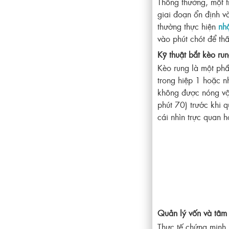
Thông thường, một tr
giai đoạn ổn định v
thường thực hiện
nh
vào phút chót để t
Kỹ thuật bắt kèo run
Kèo rung là một phầ
trong hiệp 1 hoặc nh
không được nóng vộ
phút 70) trước khi q
cái nhìn trực quan 
Quản lý vốn và tâm l
Thực tế chứng minh