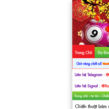
Trang Chủ
Dự Đo
Giờ vàng chốt số
Liên hệ Telegram :
@
Liên hệ Signal :
@Xo
Trang chủ
›
tin tức
›
Chiến
Chiến thuật bám s