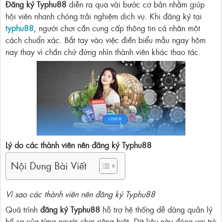
Đăng ký Typhu88
diễn ra qua vài bước cơ bản nhằm giúp
hội viên nhanh chóng trải nghiệm dịch vụ. Khi đăng ký
tại
typhu88
, người chơi cần cung cấp thông tin cá nhân một
cách chuẩn xác. Bắt tay vào việc điền biểu mẫu ngay hôm
nay thay vì chần chừ đứng nhìn thành viên khác thao tác.
Lý do các thành viên nên đăng ký Typhu88
Nội Dung Bài Viết
Vì sao các thành viên nên đăng ký Typhu88
Quá trình
đăng ký Typhu88
hỗ trợ hệ thống dễ dàng quản lý
hồ sơ của từng người chơi riêng biệt. Dữ liệu này đóng vai trò