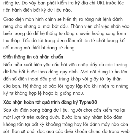
riêng tư. Do vậy bạn phải kiểm tra kỹ địa chỉ URL trước lúc
tiến hành điền bất kỳ dữ liệu nào.
Giao diện màn hình chính sẽ hiển thị rõ ràng nút lệnh dành
riêng cho những ai mới bắt đầu. Thành viên chỉ việc nhấn vào
biểu tượng đó để hệ thống tự động chuyển hướng sang form
thu thập. Tốc độ tải trang dựa dẫm rất lớn từ chất lượng kết
nối mạng mà thiết bị đang sử dụng.
Điền thông tin cá nhân chuẩn
Biểu mẫu xuất hiện yêu cầu hội viên nhập đầy đủ các trường
dữ liệu bắt buộc theo đúng quy định. Mọi nội dung từ họ tên
đến số điện thoại đều phải trùng khớp với giấy tờ tùy thân
của bạn. Hệ thống sẽ báo lỗi ngay lập tức khi nhận ra những
ký tự không hợp lệ hoặc bị giống nhau.
Xác nhận hoàn tất quá trình đăng ký Typhu88
Sau khi điền xong bảng dữ liệu, người chơi cần kiểm tra lại
một lượt từ trên xuống dưới. Bước làm này nhằm bảo đảm
không tồn tại bất kỳ khoảng trắng hay lỗi đánh máy nào còn
sót. Bạn sẽ phải đọc qua các điều khoản chung do trang web