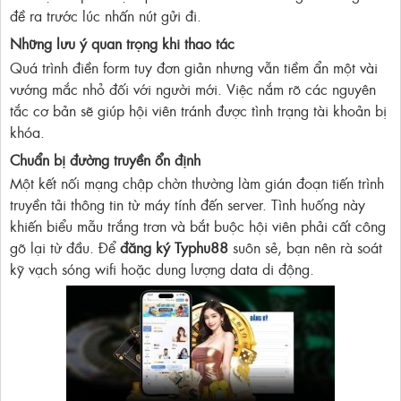
đề ra trước lúc nhấn nút gửi đi.
Những lưu ý quan trọng khi thao tác
Quá trình điền form tuy đơn giản nhưng vẫn tiềm ẩn một vài
vướng mắc nhỏ đối với người mới. Việc nắm rõ các nguyên
tắc cơ bản sẽ giúp hội viên tránh được tình trạng tài khoản bị
khóa.
Chuẩn bị đường truyền ổn định
Một kết nối mạng chập chờn thường làm gián đoạn tiến trình
truyền tải thông tin từ máy tính đến server. Tình huống này
khiến biểu mẫu trắng trơn và bắt buộc hội viên phải cất công
gõ lại từ đầu. Để
đăng ký Typhu88
suôn sẻ, bạn nên rà soát
kỹ vạch sóng wifi hoặc dung lượng data di động.