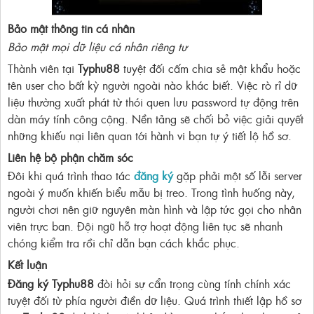
Bảo mật thông tin cá nhân
Bảo mật mọi dữ liệu cá nhân riêng tư
Thành viên tại
Typhu88
tuyệt đối cấm chia sẻ mật khẩu hoặc
tên user cho bất kỳ người ngoài nào khác biết. Việc rò rỉ dữ
liệu thường xuất phát từ thói quen lưu password tự động trên
dàn máy tính công cộng. Nền tảng sẽ chối bỏ việc giải quyết
những khiếu nại liên quan tới hành vi bạn tự ý tiết lộ hồ sơ.
Liên hệ bộ phận chăm sóc
Đôi khi quá trình thao tác
đăng ký
gặp phải một số lỗi server
ngoài ý muốn khiến biểu mẫu bị treo. Trong tình huống này,
người chơi nên giữ nguyên màn hình và lập tức gọi cho nhân
viên trực ban. Đội ngũ hỗ trợ hoạt động liên tục sẽ nhanh
chóng kiểm tra rồi chỉ dẫn bạn cách khắc phục.
Kết luận
Đăng ký Typhu88
đòi hỏi sự cẩn trọng cùng tính chính xác
tuyệt đối từ phía người điền dữ liệu. Quá trình thiết lập hồ sơ