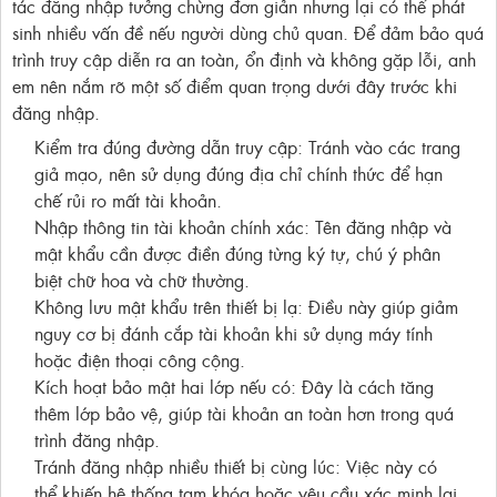
tác đăng nhập tưởng chừng đơn giản nhưng lại có thể phát
sinh nhiều vấn đề nếu người dùng chủ quan. Để đảm bảo quá
trình truy cập diễn ra an toàn, ổn định và không gặp lỗi, anh
em nên nắm rõ một số điểm quan trọng dưới đây trước khi
đăng nhập.
Kiểm tra đúng đường dẫn truy cập: Tránh vào các trang
giả mạo, nên sử dụng đúng địa chỉ chính thức để hạn
chế rủi ro mất tài khoản.
Nhập thông tin tài khoản chính xác: Tên đăng nhập và
mật khẩu cần được điền đúng từng ký tự, chú ý phân
biệt chữ hoa và chữ thường.
Không lưu mật khẩu trên thiết bị lạ: Điều này giúp giảm
nguy cơ bị đánh cắp tài khoản khi sử dụng máy tính
hoặc điện thoại công cộng.
Kích hoạt bảo mật hai lớp nếu có: Đây là cách tăng
thêm lớp bảo vệ, giúp tài khoản an toàn hơn trong quá
trình đăng nhập.
Tránh đăng nhập nhiều thiết bị cùng lúc: Việc này có
thể khiến hệ thống tạm khóa hoặc yêu cầu xác minh lại.