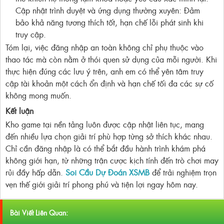
Cập nhật trình duyệt và ứng dụng thường xuyên: Đảm
bảo khả năng tương thích tốt, hạn chế lỗi phát sinh khi
truy cập.
Tóm lại, việc đăng nhập an toàn không chỉ phụ thuộc vào
thao tác mà còn nằm ở thói quen sử dụng của mỗi người. Khi
thực hiện đúng các lưu ý trên, anh em có thể yên tâm truy
cập tài khoản một cách ổn định và hạn chế tối đa các sự cố
không mong muốn.
Kết luận
Kho game tại nền tảng luôn được cập nhật liên tục, mang
đến nhiều lựa chọn giải trí phù hợp từng sở thích khác nhau.
Chỉ cần đăng nhập là có thể bắt đầu hành trình khám phá
không giới hạn, từ những trận cược kịch tính đến trò chơi may
rủi đầy hấp dẫn.
Soi Cầu Dự Đoán XSMB
để trải nghiệm trọn
vẹn thế giới giải trí phong phú và tiện lợi ngay hôm nay.
Bài Viết Liên Quan: