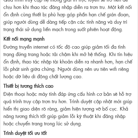
chịu hơn khi thao tác đăng nhập diễn ra trơn tru. Một kết nối
ổn định cùng thiết bị phù hợp góp phần hạn chế gián đoạn,
giúp người dùng dễ dàng tiếp cận các tính năng và duy trì
trạng thái sử dụng liền mạch trong suốt phiên hoạt động.
Kết nối mạng mạnh
Đường truyền internet có tốc độ cao giúp giảm tối đa tình
trạng đứng trang hoặc tải chậm khi mở hệ thống. Khi tín hiệu
ổn định, thao tác nhập tài khoản diễn ra nhanh hơn, hạn chế
lỗi phát sinh giữa chừng. Người dùng nên ưu tiên wifi riêng
hoặc dữ liệu di động chất lượng cao.
Thiết bị tương thích cao
Điện thoại hoặc máy tính đáp ứng cấu hình cơ bản sẽ hỗ trợ
quá trình truy cập trơn tru hơn. Trình duyệt cập nhật mới giúp
hiển thị giao diện rõ ràng, giảm hiện tượng vỡ bố cục. Khả
năng tương thích tốt giúp giảm lỗi kỹ thuật khi đăng nhập
hoặc chuyển trang trong lúc sử dụng.
Trình duyệt tối ưu tốt