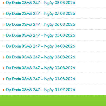
Dự Đoán XSMB 247 – Ngày 08-08-2026
Dự Đoán XSMB 247 – Ngày 07-08-2026
Dự Đoán XSMB 247 – Ngày 06-08-2026
Dự Đoán XSMB 247 – Ngày 05-08-2026
Dự Đoán XSMB 247 – Ngày 04-08-2026
Dự Đoán XSMB 247 – Ngày 03-08-2026
Dự Đoán XSMB 247 – Ngày 02-08-2026
Dự Đoán XSMB 247 – Ngày 01-08-2026
Dự Đoán XSMB 247 – Ngày 31-07-2026