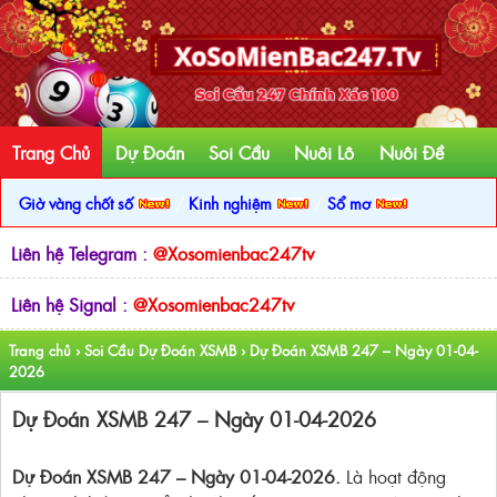
Trang Chủ
Dự Đoán
Soi Cầu
Nuôi Lô
Nuôi Đề
Giờ vàng chốt số
/
Kinh nghiệm
/
Sổ mơ
Liên hệ Telegram :
@Xosomienbac247tv
Liên hệ Signal :
@Xosomienbac247tv
Trang chủ
›
Soi Cầu Dự Đoán XSMB
›
Dự Đoán XSMB 247 – Ngày 01-04-
2026
Dự Đoán XSMB 247 – Ngày 01-04-2026
Dự Đoán XSMB 247 – Ngày 01-04-2026.
Là hoạt động