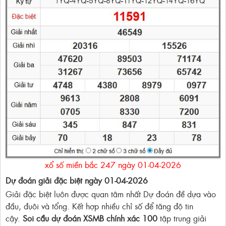
xổ số miền bắc 247 ngày 01-04-2026
Dự đoán giải đặc biệt ngày 01-04-2026
Giải đặc biệt luôn được quan tâm nhất Dự đoán đề dựa vào
đầu, đuôi và tổng. Kết hợp nhiều chỉ số để tăng độ tin
cậy.
Soi cầu dự đoán XSMB chính xác 100
tập trung giải