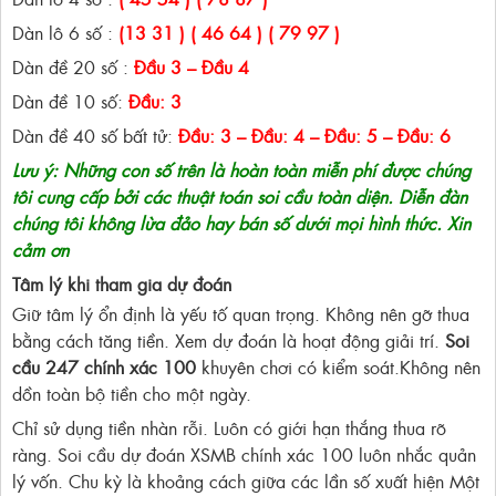
Dàn lô 6 số :
(13 31 ) ( 46 64 ) ( 79 97 )
Dàn đề 20 số :
Đầu 3 – Đầu 4
Dàn đề 10 số:
Đầu: 3
Dàn đề 40 số bất tử:
Đầu: 3 – Đầu: 4 – Đầu: 5 – Đầu: 6
Lưu ý: Những con số trên là hoàn toàn miễn phí được chúng
tôi cung cấp bởi các thuật toán soi cầu toàn diện. Diễn đàn
chúng tôi không lừa đảo hay bán số dưới mọi hình thức. Xin
cảm ơn
Tâm lý khi tham gia dự đoán
Giữ tâm lý ổn định là yếu tố quan trọng. Không nên gỡ thua
bằng cách tăng tiền. Xem dự đoán là hoạt động giải trí.
Soi
cầu 247 chính xác 100
khuyên chơi có kiểm soát.Không nên
dồn toàn bộ tiền cho một ngày.
Chỉ sử dụng tiền nhàn rỗi. Luôn có giới hạn thắng thua rõ
ràng. Soi cầu dự đoán XSMB chính xác 100 luôn nhắc quản
lý vốn. Chu kỳ là khoảng cách giữa các lần số xuất hiện Một