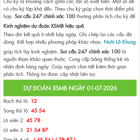
Chu kỳ là khoảng cách giữa các lần số xuất hiện. Một số đề
có chu kỳ lặp khá đều. Theo chu kỳ giúp chọn thời điểm phù
hợp.
Soi cầu 247 chính xác 100
thường phân tích chu kỳ đề.
Kinh nghiệm dự đoán XSMB hiệu quả
Theo dõi kết quả ít nhất bảy ngày. Ghi chép lại các cầu đã
dùng. Kết hợp nhiều phương pháp khác nhau.
Nuôi Lô Khung
giúp tích lũy kinh nghiệm.
Soi cầu 247 chính xác 100
là
nguồn tham khảo quen thuộc. Cung cấp bảng thống kê và
nhận định hàng ngày. Giúp người chơi tiết kiệm thời gian
phân tích. Thông tin được cập nhật liên tục.
DỰ ĐOÁN XSMB NGÀY 01-07-2026
Bạch thủ lô:
12
Song thủ lô:
45 54
Lô xiên 2:
45 78
Lô xiên 3:
21 54 87
Dàn lô 4 số :
( 45 54 ) ( 78 87 )