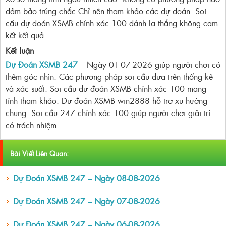
đảm bảo trúng chắc Chỉ nên tham khảo các dự đoán. Soi
cầu dự đoán XSMB chính xác 100 đánh la thắng không cam
kết kết quả.
Kết luận
Dự Đoán XSMB 247
– Ngày 01-07-2026 giúp người chơi có
thêm góc nhìn. Các phương pháp soi cầu dựa trên thống kê
và xác suất. Soi cầu dự đoán XSMB chính xác 100 mang
tính tham khảo. Dự đoán XSMB win2888 hỗ trợ xu hướng
chung. Soi cầu 247 chính xác 100 giúp người chơi giải trí
có trách nhiệm.
Bài Viết Liên Quan:
Dự Đoán XSMB 247 – Ngày 08-08-2026
Dự Đoán XSMB 247 – Ngày 07-08-2026
Dự Đoán XSMB 247 – Ngày 06-08-2026