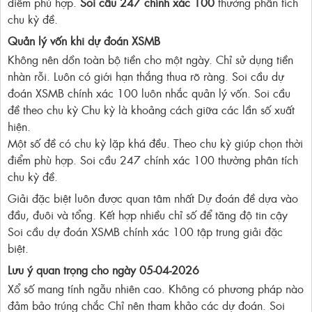
điểm phù hợp.
Soi cầu 247 chính xác 100
thường phân tích
chu kỳ đề.
Quản lý vốn khi dự đoán XSMB
Không nên dồn toàn bộ tiền cho một ngày. Chỉ sử dụng tiền
nhàn rỗi. Luôn có giới hạn thắng thua rõ ràng. Soi cầu dự
đoán XSMB chính xác 100 luôn nhắc quản lý vốn. Soi cầu
đề theo chu kỳ Chu kỳ là khoảng cách giữa các lần số xuất
hiện.
Một số đề có chu kỳ lặp khá đều. Theo chu kỳ giúp chọn thời
điểm phù hợp. Soi cầu 247 chính xác 100 thường phân tích
chu kỳ đề.
Giải đặc biệt luôn được quan tâm nhất Dự đoán đề dựa vào
đầu, đuôi và tổng. Kết hợp nhiều chỉ số để tăng độ tin cậy
Soi cầu dự đoán XSMB chính xác 100 tập trung giải đặc
biệt.
Lưu ý quan trọng cho ngày 05-04-2026
Xổ số mang tính ngẫu nhiên cao. Không có phương pháp nào
đảm bảo trúng chắc Chỉ nên tham khảo các dự đoán. Soi