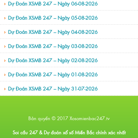
Dự Đoán XSMB 247 – Ngày 06-08-2026
Dự Đoán XSMB 247 – Ngày 05-08-2026
Dự Đoán XSMB 247 – Ngày 04-08-2026
Dự Đoán XSMB 247 – Ngày 03-08-2026
Dự Đoán XSMB 247 – Ngày 02-08-2026
Dự Đoán XSMB 247 – Ngày 01-08-2026
Dự Đoán XSMB 247 – Ngày 31-07-2026
Bản quyền © 2017 Xosomienbac247.tv
Soi cầu 247 & Dự đoán xổ số Miền Bắc chính xác nhất