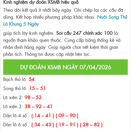
Kinh nghiệm dự đoán XSMB hiệu quả
Theo dõi kết quả ít nhất bảy ngày. Ghi chép lại các cầu đã
dùng. Kết hợp nhiều phương pháp khác nhau.
Nuôi Song Thủ
Lô Khung 5 Ngày
giúp tích lũy kinh nghiệm.
Soi cầu 247 chính xác 100
là
nguồn tham khảo quen thuộc. Cung cấp bảng thống kê và
nhận định hàng ngày. Giúp người chơi tiết kiệm thời gian
phân tích. Thông tin được cập nhật liên tục.
DỰ ĐOÁN XSMB NGÀY 07/04/2026
Bạch thủ lô:
54
Song thủ lô:
15 – 51
Lô xiên 2:
98 – 52
Lô xiên 3:
38 – 92 – 41
Dàn lô 4 số :
( 14 – 41 ) ( 09 – 90 )
Dàn lô 6 số :
( 34 – 43 ) ( 19 – 91 ) ( 28 – 82 )