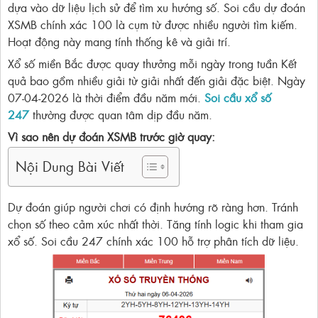
dựa vào dữ liệu lịch sử để tìm xu hướng số. Soi cầu dự đoán
XSMB chính xác 100 là cụm từ được nhiều người tìm kiếm.
Hoạt động này mang tính thống kê và giải trí.
Xổ số miền Bắc được quay thưởng mỗi ngày trong tuần Kết
quả bao gồm nhiều giải từ giải nhất đến giải đặc biệt. Ngày
07-04-2026 là thời điểm đầu năm mới.
Soi cầu xổ số
247
thường được quan tâm dịp đầu năm.
Vì sao nên dự đoán XSMB trước giờ quay:
Nội Dung Bài Viết
Dự đoán giúp người chơi có định hướng rõ ràng hơn. Tránh
chọn số theo cảm xúc nhất thời. Tăng tính logic khi tham gia
xổ số. Soi cầu 247 chính xác 100 hỗ trợ phân tích dữ liệu.