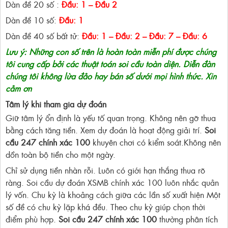
Dàn đề 20 số :
Đầu: 1 – Đầu 2
Dàn đề 10 số:
Đầu: 1
Dàn đề 40 số bất tử:
Đầu: 1 – Đầu: 2 – Đầu: 7 – Đầu: 6
Lưu ý: Những con số trên là hoàn toàn miễn phí được chúng
tôi cung cấp bởi các thuật toán soi cầu toàn diện. Diễn đàn
chúng tôi không lừa đảo hay bán số dưới mọi hình thức. Xin
cảm ơn
Tâm lý khi tham gia dự đoán
Giữ tâm lý ổn định là yếu tố quan trọng. Không nên gỡ thua
bằng cách tăng tiền. Xem dự đoán là hoạt động giải trí.
Soi
cầu 247 chính xác 100
khuyên chơi có kiểm soát.Không nên
dồn toàn bộ tiền cho một ngày.
Chỉ sử dụng tiền nhàn rỗi. Luôn có giới hạn thắng thua rõ
ràng. Soi cầu dự đoán XSMB chính xác 100 luôn nhắc quản
lý vốn. Chu kỳ là khoảng cách giữa các lần số xuất hiện Một
số đề có chu kỳ lặp khá đều. Theo chu kỳ giúp chọn thời
điểm phù hợp.
Soi cầu 247 chính xác 100
thường phân tích