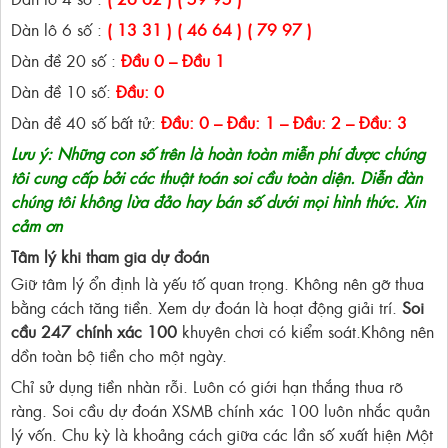
Dàn lô 6 số :
( 13 31 ) ( 46 64 ) ( 79 97 )
Dàn đề 20 số :
Đầu 0 – Đầu 1
Dàn đề 10 số:
Đầu: 0
Dàn đề 40 số bất tử:
Đầu: 0 – Đầu: 1 – Đầu: 2 – Đầu: 3
Lưu ý: Những con số trên là hoàn toàn miễn phí được chúng
tôi cung cấp bởi các thuật toán soi cầu toàn diện. Diễn đàn
chúng tôi không lừa đảo hay bán số dưới mọi hình thức. Xin
cảm ơn
Tâm lý khi tham gia dự đoán
Giữ tâm lý ổn định là yếu tố quan trọng. Không nên gỡ thua
bằng cách tăng tiền. Xem dự đoán là hoạt động giải trí.
Soi
cầu 247 chính xác 100
khuyên chơi có kiểm soát.Không nên
dồn toàn bộ tiền cho một ngày.
Chỉ sử dụng tiền nhàn rỗi. Luôn có giới hạn thắng thua rõ
ràng. Soi cầu dự đoán XSMB chính xác 100 luôn nhắc quản
lý vốn. Chu kỳ là khoảng cách giữa các lần số xuất hiện Một