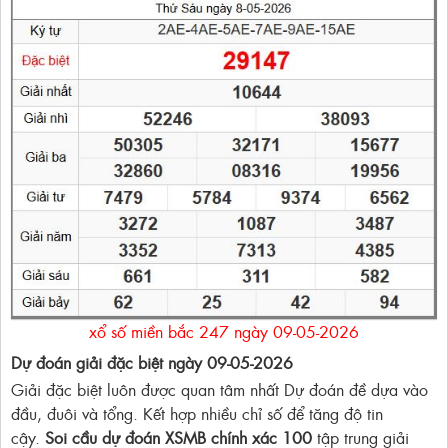
xổ số miền bắc 247 ngày 09-05-2026
Dự đoán giải đặc biệt ngày 09-05-2026
Giải đặc biệt luôn được quan tâm nhất Dự đoán đề dựa vào
đầu, đuôi và tổng. Kết hợp nhiều chỉ số để tăng độ tin
cậy.
Soi cầu dự đoán XSMB chính xác 100
tập trung giải