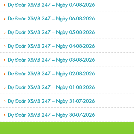
Dự Đoán XSMB 247 – Ngày 07-08-2026
Dự Đoán XSMB 247 – Ngày 06-08-2026
Dự Đoán XSMB 247 – Ngày 05-08-2026
Dự Đoán XSMB 247 – Ngày 04-08-2026
Dự Đoán XSMB 247 – Ngày 03-08-2026
Dự Đoán XSMB 247 – Ngày 02-08-2026
Dự Đoán XSMB 247 – Ngày 01-08-2026
Dự Đoán XSMB 247 – Ngày 31-07-2026
Dự Đoán XSMB 247 – Ngày 30-07-2026