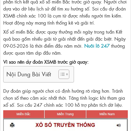
phân tích kết quả xổ số miền Bắc trước giờ quay. Người chơi
dựa vào dữ liệu lịch sử để tìm xu hướng số. Soi cầu dự đoán
XSMB chính xác 100 là cụm từ được nhiều người tìm kiếm.
Hoạt động này mang tính thống kê và giải trí.
Xổ số miền Bắc được quay thưởng mỗi ngày trong tuần Kết
quả bao gồm nhiều giải từ giải nhất đến giải đặc biệt. Ngày
09-05-2026 là thời điểm đầu năm mới.
Nuôi lô 247
thường
được quan tâm dịp đầu năm.
Vì sao nên dự đoán XSMB trước giờ quay:
Nội Dung Bài Viết
Dự đoán giúp người chơi có định hướng rõ ràng hơn. Tránh
chọn số theo cảm xúc nhất thời. Tăng tính logic khi tham gia
xổ số. Soi cầu 247 chính xác 100 hỗ trợ phân tích dữ liệu.