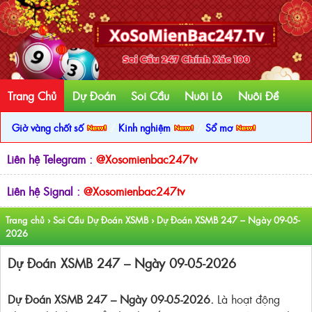
Trang Chủ
Dự Đoán
Soi Cầu
Nuôi Lô
Nuôi Đề
Giờ vàng chốt số
/
Kinh nghiệm
/
Sổ mơ
Liên hệ Telegram :
@Xosomienbac247tv
Liên hệ Signal :
@Xosomienbac247tv
Trang chủ
›
Soi Cầu Dự Đoán XSMB
›
Dự Đoán XSMB 247 – Ngày 09-05-
2026
Dự Đoán XSMB 247 – Ngày 09-05-2026
Dự Đoán XSMB 247 – Ngày 09-05-2026.
Là hoạt động