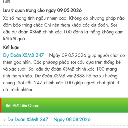
biệt.
Lưu ý quan trọng cho ngày 09-05-2026
Xổ số mang tính ngẫu nhiên cao. Không có phương pháp nào
đảm bảo trúng chắc Chỉ nên tham khảo các dự đoán. Soi
cầu dự đoán XSMB chính xác 100 đánh la thắng không cam
kết kết quả.
Kết luận
Dự Đoán XSMB 247
– Ngày 09-05-2026 giúp người chơi có
thêm góc nhìn. Các phương pháp soi cầu dựa trên thống kê
và xác suất. Soi cầu dự đoán XSMB chính xác 100 mang
tính tham khảo. Dự đoán XSMB win2888 hỗ trợ xu hướng
chung. Soi cầu 247 chính xác 100 giúp người chơi giải trí
có trách nhiệm.
Bài Viết Liên Quan:
Dự Đoán XSMB 247 – Ngày 08-08-2026