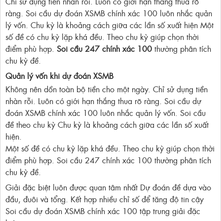
Chỉ sử dụng tiền nhàn rỗi. Luôn có giới hạn thắng thua rõ
ràng. Soi cầu dự đoán XSMB chính xác 100 luôn nhắc quản
lý vốn. Chu kỳ là khoảng cách giữa các lần số xuất hiện Một
số đề có chu kỳ lặp khá đều. Theo chu kỳ giúp chọn thời
điểm phù hợp.
Soi cầu 247 chính xác 100
thường phân tích
chu kỳ đề.
Quản lý vốn khi dự đoán XSMB
Không nên dồn toàn bộ tiền cho một ngày. Chỉ sử dụng tiền
nhàn rỗi. Luôn có giới hạn thắng thua rõ ràng. Soi cầu dự
đoán XSMB chính xác 100 luôn nhắc quản lý vốn. Soi cầu
đề theo chu kỳ Chu kỳ là khoảng cách giữa các lần số xuất
hiện.
Một số đề có chu kỳ lặp khá đều. Theo chu kỳ giúp chọn thời
điểm phù hợp. Soi cầu 247 chính xác 100 thường phân tích
chu kỳ đề.
Giải đặc biệt luôn được quan tâm nhất Dự đoán đề dựa vào
đầu, đuôi và tổng. Kết hợp nhiều chỉ số để tăng độ tin cậy
Soi cầu dự đoán XSMB chính xác 100 tập trung giải đặc