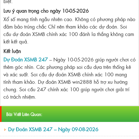
biệt.
Lưu ý quan trọng cho ngày 10-05-2026
Xổ số mang tính ngẫu nhiên cao. Không có phương pháp nào
đảm bảo trúng chắc Chỉ nên tham khảo các dự đoán. Soi
cầu dự đoán XSMB chính xác 100 đánh la thắng không cam
kết kết quả.
Kết luận
Dự Đoán XSMB 247
– Ngày 10-05-2026 giúp người chơi có
thêm góc nhìn. Các phương pháp soi cầu dựa trên thống kê
và xác suất. Soi cầu dự đoán XSMB chính xác 100 mang
tính tham khảo. Dự đoán XSMB win2888 hỗ trợ xu hướng
chung. Soi cầu 247 chính xác 100 giúp người chơi giải trí
có trách nhiệm.
Bài Viết Liên Quan:
Dự Đoán XSMB 247 – Ngày 09-08-2026