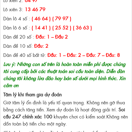
Lô xiên 2:
64 97
Lô xiên 3:
13 46 79
Dàn lô 4 số :
( 46 64 ) ( 79 97 )
Dàn lô 6 số :
( 14 41 ) ( 25 52 ) ( 36 63 )
Dàn đề 20 số :
Đầu: 1 – Đầu 2
Dàn đề 10 số:
Đầu: 2
Dàn đề 40 số bất tử:
Đầu: 1 – Đầu: 2 – Đầu: 7 – Đầu: 8
Lưu ý: Những con số trên là hoàn toàn miễn phí được chúng
tôi cung cấp bởi các thuật toán soi cầu toàn diện. Diễn đàn
chúng tôi không lừa đảo hay bán số dưới mọi hình thức. Xin
cảm ơn
Tâm lý khi tham gia dự đoán
Giữ tâm lý ổn định là yếu tố quan trọng. Không nên gỡ thua
bằng cách tăng tiền. Xem dự đoán là hoạt động giải trí.
Soi
cầu 247 chính xác 100
khuyên chơi có kiểm soát.Không nên
dồn toàn bộ tiền cho một ngày.