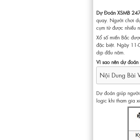
Dự Đoán XSMB 247
quay. Người chơi dự
cụm từ được nhiều n
Xổ số miền Bắc được
đặc biệt. Ngày 11-
dịp đầu năm.
Vì sao nên dự đoán
Nội Dung Bài V
Dự đoán giúp người 
logic khi tham gia 