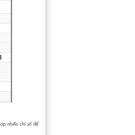
ợp nhiều chỉ số để