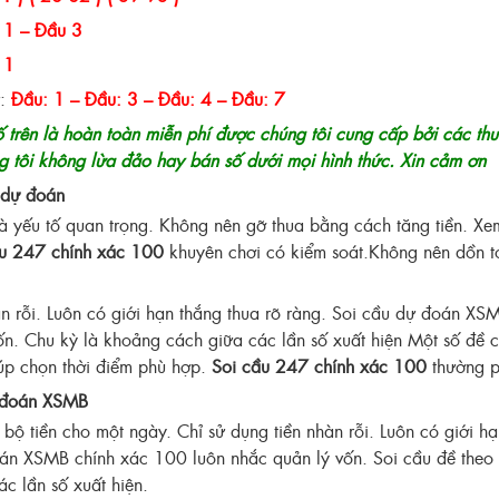
1 – Đầu 3
 1
ử:
Đầu: 1 – Đầu: 3 – Đầu: 4 – Đầu: 7
 trên là hoàn toàn miễn phí được chúng tôi cung cấp bởi các thu
g tôi không lừa đảo hay bán số dưới mọi hình thức. Xin cảm ơn
 dự đoán
là yếu tố quan trọng. Không nên gỡ thua bằng cách tăng tiền. X
ầu 247 chính xác 100
khuyên chơi có kiểm soát.Không nên dồn t
àn rỗi. Luôn có giới hạn thắng thua rõ ràng. Soi cầu dự đoán X
ốn. Chu kỳ là khoảng cách giữa các lần số xuất hiện Một số đề 
úp chọn thời điểm phù hợp.
Soi cầu 247 chính xác 100
thường p
ự đoán XSMB
bộ tiền cho một ngày. Chỉ sử dụng tiền nhàn rỗi. Luôn có giới hạ
án XSMB chính xác 100 luôn nhắc quản lý vốn. Soi cầu đề theo 
c lần số xuất hiện.