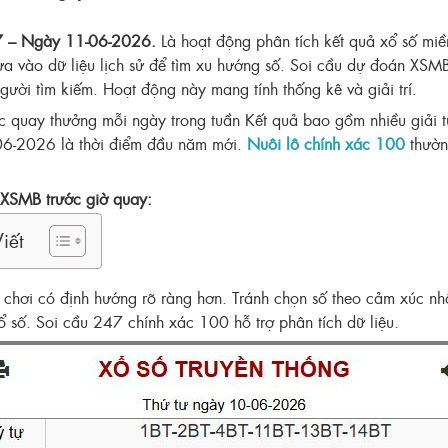
 – Ngày 11-06-2026.
Là hoạt động phân tích kết quả xổ số miề
a vào dữ liệu lịch sử để tìm xu hướng số. Soi cầu dự đoán XSM
gười tìm kiếm. Hoạt động này mang tính thống kê và giải trí.
 quay thưởng mỗi ngày trong tuần Kết quả bao gồm nhiều giải từ
06-2026 là thời điểm đầu năm mới.
Nuôi lô chính xác 100
thườn
 XSMB trước giờ quay:
iết
chơi có định hướng rõ ràng hơn. Tránh chọn số theo cảm xúc nhất
xổ số. Soi cầu 247 chính xác 100 hỗ trợ phân tích dữ liệu.