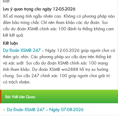
biệt.
Lưu ý quan trọng cho ngày 12-05-2026
Xổ số mang tính ngẫu nhiên cao. Không có phương pháp nào
đảm bảo trúng chắc Chỉ nên tham khảo các dự đoán. Soi
cầu dự đoán XSMB chính xác 100 đánh la thắng không cam
kết kết quả.
Kết luận
Dự Đoán XSMB 247
– Ngày 12-05-2026 giúp người chơi có
thêm góc nhìn. Các phương pháp soi cầu dựa trên thống kê
và xác suất. Soi cầu dự đoán XSMB chính xác 100 mang
tính tham khảo. Dự đoán XSMB win2888 hỗ trợ xu hướng
chung. Soi cầu 247 chính xác 100 giúp người chơi giải trí
có trách nhiệm.
Bài Viết Liên Quan:
Dự Đoán XSMB 247 – Ngày 07-08-2026