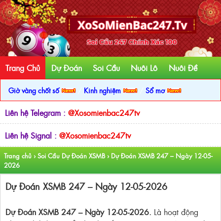
Trang Chủ
Dự Đoán
Soi Cầu
Nuôi Lô
Nuôi Đề
Giờ vàng chốt số
/
Kinh nghiệm
/
Sổ mơ
Liên hệ Telegram :
@Xosomienbac247tv
Liên hệ Signal :
@Xosomienbac247tv
Trang chủ
›
Soi Cầu Dự Đoán XSMB
›
Dự Đoán XSMB 247 – Ngày 12-05-
2026
Dự Đoán XSMB 247 – Ngày 12-05-2026
Dự Đoán XSMB 247 – Ngày 12-05-2026.
Là hoạt động