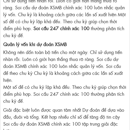
Chỉ sử dụng tiền nhàn rỗi. Luôn có giới hạn thắng thua rõ
ràng. Soi cầu dự đoán XSMB chính xác 100 luôn nhắc quản
lý vốn. Chu kỳ là khoảng cách giữa các lần số xuất hiện Một
số đề có chu kỳ lặp khá đều. Theo chu kỳ giúp chọn thời
điểm phù hợp.
Soi cầu 247 chính xác 100
thường phân tích
chu kỳ đề.
Quản lý vốn khi dự đoán XSMB
Không nên dồn toàn bộ tiền cho một ngày. Chỉ sử dụng tiền
nhàn rỗi. Luôn có giới hạn thắng thua rõ ràng. Soi cầu dự
đoán XSMB chính xác 100 luôn nhắc quản lý vốn. Soi cầu
đề theo chu kỳ Chu kỳ là khoảng cách giữa các lần số xuất
hiện.
Một số đề có chu kỳ lặp khá đều. Theo chu kỳ giúp chọn thời
điểm phù hợp. Soi cầu 247 chính xác 100 thường phân tích
chu kỳ đề.
Giải đặc biệt luôn được quan tâm nhất Dự đoán đề dựa vào
đầu, đuôi và tổng. Kết hợp nhiều chỉ số để tăng độ tin cậy
Soi cầu dự đoán XSMB chính xác 100 tập trung giải đặc