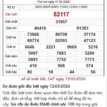
xổ số miền bắc 247 ngày 12-05-2026
Dự đoán giải đặc biệt ngày 12-05-2026
Giải đặc biệt luôn được quan tâm nhất Dự đoán đề dựa vào
đầu, đuôi và tổng. Kết hợp nhiều chỉ số để tăng độ tin
cậy.
Soi cầu dự đoán XSMB chính xác 100
tập trung giải