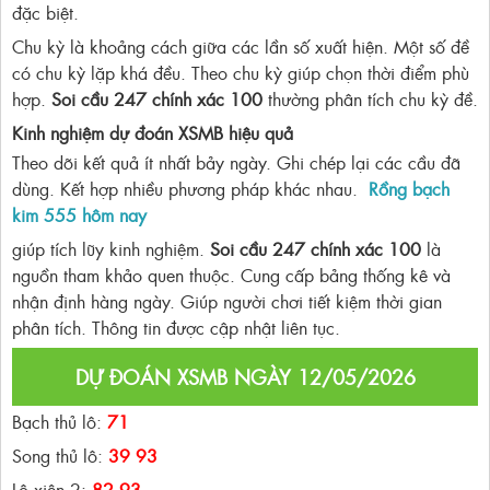
đặc biệt.
Chu kỳ là khoảng cách giữa các lần số xuất hiện. Một số đề
có chu kỳ lặp khá đều. Theo chu kỳ giúp chọn thời điểm phù
hợp.
Soi cầu 247 chính xác 100
thường phân tích chu kỳ đề.
Kinh nghiệm dự đoán XSMB hiệu quả
Theo dõi kết quả ít nhất bảy ngày. Ghi chép lại các cầu đã
dùng. Kết hợp nhiều phương pháp khác nhau.
Rồng bạch
kim 555 hôm nay
giúp tích lũy kinh nghiệm.
Soi cầu 247 chính xác 100
là
nguồn tham khảo quen thuộc. Cung cấp bảng thống kê và
nhận định hàng ngày. Giúp người chơi tiết kiệm thời gian
phân tích. Thông tin được cập nhật liên tục.
DỰ ĐOÁN XSMB NGÀY 12/05/2026
Bạch thủ lô:
71
Song thủ lô:
39 93
Lô xiên 2:
82 93