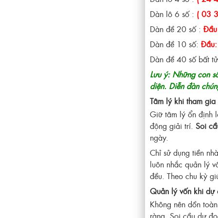
Dàn lô 6 số :
( 03 3
Dàn đề 20 số :
Đầu 
Dàn đề 10 số:
Đầu:
Dàn đề 40 số bất t
Lưu ý: Những con số
diện. Diễn đàn chún
Tâm lý khi tham gia
Giữ tâm lý ổn định 
động giải trí.
Soi c
ngày.
Chỉ sử dụng tiền nh
luôn nhắc quản lý v
đều. Theo chu kỳ gi
Quản lý vốn khi d
Không nên dồn toàn 
ràng. Soi cầu dự đo