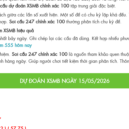
 cầu dự đoán XSMB chính xác 100
tập trung giải đặc biệt.
ch giữa các lần số xuất hiện. Một số đề có chu kỳ lặp khá đều.
 hợp.
Soi cầu 247 chính xác 100
thường phân tích chu kỳ đề.
án XSMB hiệu quả
 nhất bảy ngày. Ghi chép lại các cầu đã dùng. Kết hợp nhiều ph
im 555 hôm nay
ghiệm.
Soi cầu 247 chính xác 100
là nguồn tham khảo quen thu
nh hàng ngày. Giúp người chơi tiết kiệm thời gian phân tích. Thô
DỰ ĐOÁN XSMB NGÀY 15/05/2026
7
2 ) ( 57 75 )