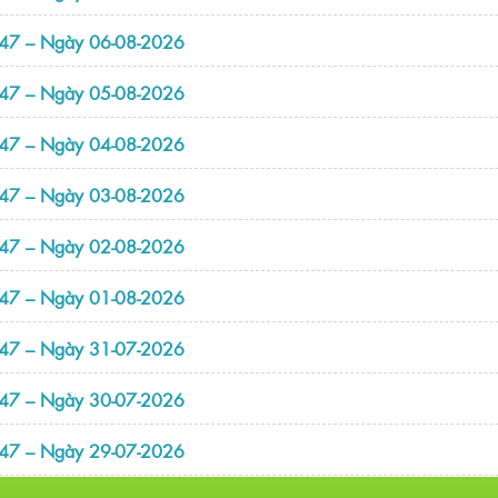
47 – Ngày 06-08-2026
47 – Ngày 05-08-2026
47 – Ngày 04-08-2026
47 – Ngày 03-08-2026
47 – Ngày 02-08-2026
47 – Ngày 01-08-2026
47 – Ngày 31-07-2026
47 – Ngày 30-07-2026
47 – Ngày 29-07-2026