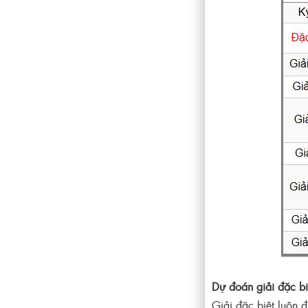
Dự đoán giải đặc b
Giải đặc biệt luôn 