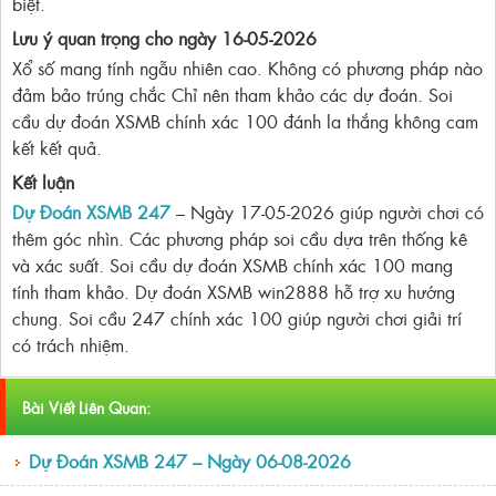
biệt.
Lưu ý quan trọng cho ngày 16-05-2026
Xổ số mang tính ngẫu nhiên cao. Không có phương pháp nào
đảm bảo trúng chắc Chỉ nên tham khảo các dự đoán. Soi
cầu dự đoán XSMB chính xác 100 đánh la thắng không cam
kết kết quả.
Kết luận
Dự Đoán XSMB 247
– Ngày 17-05-2026 giúp người chơi có
thêm góc nhìn. Các phương pháp soi cầu dựa trên thống kê
và xác suất. Soi cầu dự đoán XSMB chính xác 100 mang
tính tham khảo. Dự đoán XSMB win2888 hỗ trợ xu hướng
chung. Soi cầu 247 chính xác 100 giúp người chơi giải trí
có trách nhiệm.
Bài Viết Liên Quan:
Dự Đoán XSMB 247 – Ngày 06-08-2026