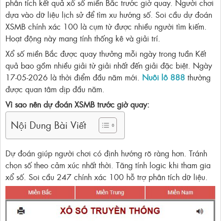
phân tích kết quả xổ số miền Bắc trước giờ quay. Người chơi
dựa vào dữ liệu lịch sử để tìm xu hướng số. Soi cầu dự đoán
XSMB chính xác 100 là cụm từ được nhiều người tìm kiếm.
Hoạt động này mang tính thống kê và giải trí.
Xổ số miền Bắc được quay thưởng mỗi ngày trong tuần Kết
quả bao gồm nhiều giải từ giải nhất đến giải đặc biệt. Ngày
17-05-2026 là thời điểm đầu năm mới.
Nuôi lô 888
thường
được quan tâm dịp đầu năm.
Vì sao nên dự đoán XSMB trước giờ quay:
Nội Dung Bài Viết
Dự đoán giúp người chơi có định hướng rõ ràng hơn. Tránh
chọn số theo cảm xúc nhất thời. Tăng tính logic khi tham gia
xổ số. Soi cầu 247 chính xác 100 hỗ trợ phân tích dữ liệu.