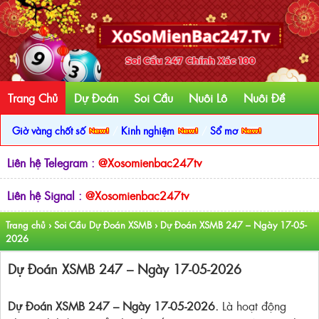
Trang Chủ
Dự Đoán
Soi Cầu
Nuôi Lô
Nuôi Đề
Giờ vàng chốt số
/
Kinh nghiệm
/
Sổ mơ
Liên hệ Telegram :
@Xosomienbac247tv
Liên hệ Signal :
@Xosomienbac247tv
Trang chủ
›
Soi Cầu Dự Đoán XSMB
›
Dự Đoán XSMB 247 – Ngày 17-05-
2026
Dự Đoán XSMB 247 – Ngày 17-05-2026
Dự Đoán XSMB 247 – Ngày 17-05-2026.
Là hoạt động