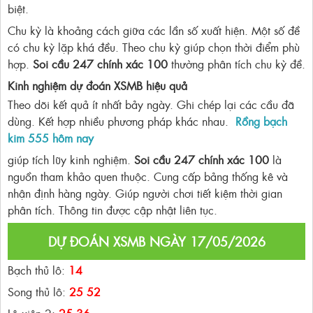
biệt.
Chu kỳ là khoảng cách giữa các lần số xuất hiện. Một số đề
có chu kỳ lặp khá đều. Theo chu kỳ giúp chọn thời điểm phù
hợp.
Soi cầu 247 chính xác 100
thường phân tích chu kỳ đề.
Kinh nghiệm dự đoán XSMB hiệu quả
Theo dõi kết quả ít nhất bảy ngày. Ghi chép lại các cầu đã
dùng. Kết hợp nhiều phương pháp khác nhau.
Rồng bạch
kim 555 hôm nay
giúp tích lũy kinh nghiệm.
Soi cầu 247 chính xác 100
là
nguồn tham khảo quen thuộc. Cung cấp bảng thống kê và
nhận định hàng ngày. Giúp người chơi tiết kiệm thời gian
phân tích. Thông tin được cập nhật liên tục.
DỰ ĐOÁN XSMB NGÀY 17/05/2026
Bạch thủ lô:
14
Song thủ lô:
25 52
Lô xiên 2:
25 36