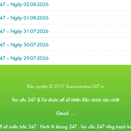
47 – Ngày 02-08-2026
47 – Ngày 01-08-2026
47 – Ngày 31-07-2026
47 – Ngày 30-07-2026
47 – Ngày 29-07-2026
Bản quyền © 2017 Xosomienbac247.tv
Soi cầu 247 & Dự đoán xổ số Miền Bắc chính xác nhất
Gmail: ...
ổ số miền bắc 247
-
Nuôi lô khung 247
-
Soi cầu 247 rồng bạch k