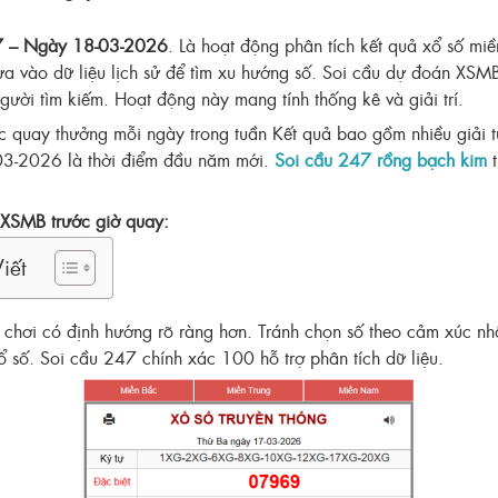
 – Ngày 18-03-2026
. Là hoạt động phân tích kết quả xổ số miề
a vào dữ liệu lịch sử để tìm xu hướng số. Soi cầu dự đoán XSM
gười tìm kiếm. Hoạt động này mang tính thống kê và giải trí.
 quay thưởng mỗi ngày trong tuần Kết quả bao gồm nhiều giải từ
03-2026 là thời điểm đầu năm mới.
Soi cầu 247 rồng bạch kim
t
 XSMB trước giờ quay:
iết
chơi có định hướng rõ ràng hơn. Tránh chọn số theo cảm xúc nhất
xổ số. Soi cầu 247 chính xác 100 hỗ trợ phân tích dữ liệu.