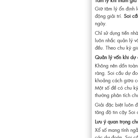
Tâm lý khi tham gia
Giữ tâm lý ổn định 
động giải trí.
Soi c
ngày.
Chỉ sử dụng tiền nh
luôn nhắc quản lý v
đều. Theo chu kỳ gi
Quản lý vốn khi d
Không nên dồn toàn 
ràng. Soi cầu dự đo
khoảng cách giữa cá
Một số đề có chu kỳ
thường phân tích ch
Giải đặc biệt luôn 
tăng độ tin cậy Soi
Lưu ý quan trọng c
Xổ số mang tính ng
các dự đoán. Soi c