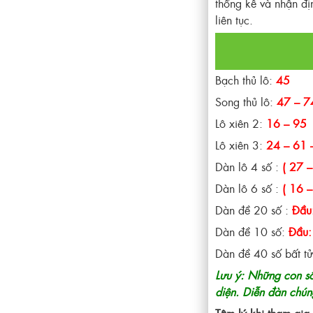
thống kê và nhận đị
liên tục.
Bạch thủ lô:
45
Song thủ lô:
47 – 7
Lô xiên 2:
16 – 95
Lô xiên 3:
24 – 61 
Dàn lô 4 số :
( 27 –
Dàn lô 6 số :
( 16 –
Dàn đề 20 số :
Đầu:
Dàn đề 10 số:
Đầu:
Dàn đề 40 số bất t
Lưu ý: Những con số
diện. Diễn đàn chún