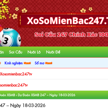
án
Soi Cầu
Nuôi Lô
Nuôi Đề
/
Kinh nghiệm
/
Sổ mơ
Xosomienbac247tv
somienbac247tv
 Đoán XSMB
›
Dự Đoán XSMB 247 – Ngày 18-03-2026
47 – Ngày 18-03-2026