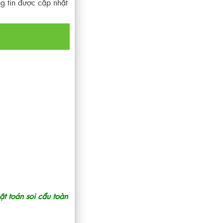
ng tin được cập nhật
ật toán soi cầu toàn