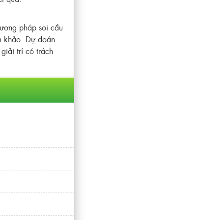
ương pháp soi cầu
am khảo. Dự đoán
ải trí có trách