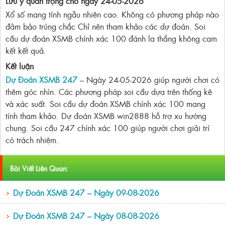
Lưu ý quan trọng cho ngày 24-05-2026
Xổ số mang tính ngẫu nhiên cao. Không có phương pháp nào
đảm bảo trúng chắc Chỉ nên tham khảo các dự đoán. Soi
cầu dự đoán XSMB chính xác 100 đánh la thắng không cam
kết kết quả.
Kết luận
Dự Đoán XSMB 247
– Ngày 24-05-2026 giúp người chơi có
thêm góc nhìn. Các phương pháp soi cầu dựa trên thống kê
và xác suất. Soi cầu dự đoán XSMB chính xác 100 mang
tính tham khảo. Dự đoán XSMB win2888 hỗ trợ xu hướng
chung. Soi cầu 247 chính xác 100 giúp người chơi giải trí
có trách nhiệm.
Bài Viết Liên Quan:
Dự Đoán XSMB 247 – Ngày 09-08-2026
Dự Đoán XSMB 247 – Ngày 08-08-2026