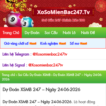
Trang Chủ
Dự Đoán
Soi Cầu
Nuôi Lô
Nuôi Đề
Giờ vàng chốt số
/
Kinh nghiệm
/
Sổ mơ
Liên hệ Telegram :
@Xosomienbac247tv
Liên hệ Signal :
@Xosomienbac247tv
Trang chủ
›
Soi Cầu Dự Đoán XSMB
›
Dự Đoán XSMB 247 – Ngày 24-06-
2026
Dự Đoán XSMB 247 – Ngày 24-06-2026
Dự Đoán XSMB 247 – Ngày 24-06-2026.
Là hoạt động