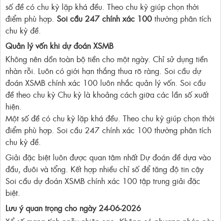
số đề có chu kỳ lặp khá đều. Theo chu kỳ giúp chọn thời
điểm phù hợp.
Soi cầu 247 chính xác 100
thường phân tích
chu kỳ đề.
Quản lý vốn khi dự đoán XSMB
Không nên dồn toàn bộ tiền cho một ngày. Chỉ sử dụng tiền
nhàn rỗi. Luôn có giới hạn thắng thua rõ ràng. Soi cầu dự
đoán XSMB chính xác 100 luôn nhắc quản lý vốn. Soi cầu
đề theo chu kỳ Chu kỳ là khoảng cách giữa các lần số xuất
hiện.
Một số đề có chu kỳ lặp khá đều. Theo chu kỳ giúp chọn thời
điểm phù hợp. Soi cầu 247 chính xác 100 thường phân tích
chu kỳ đề.
Giải đặc biệt luôn được quan tâm nhất Dự đoán đề dựa vào
đầu, đuôi và tổng. Kết hợp nhiều chỉ số để tăng độ tin cậy
Soi cầu dự đoán XSMB chính xác 100 tập trung giải đặc
biệt.
Lưu ý quan trọng cho ngày 24-06-2026