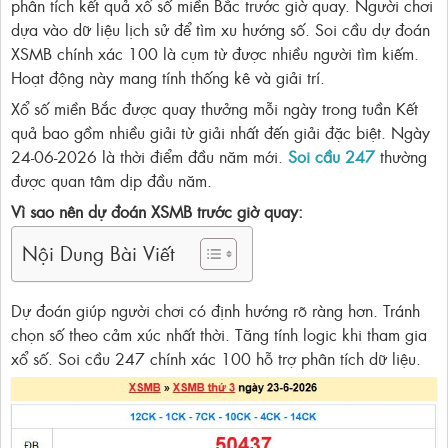
phân tích kết quả xổ số miền Bắc trước giờ quay. Người chơi
dựa vào dữ liệu lịch sử để tìm xu hướng số. Soi cầu dự đoán
XSMB chính xác 100 là cụm từ được nhiều người tìm kiếm.
Hoạt động này mang tính thống kê và giải trí.
Xổ số miền Bắc được quay thưởng mỗi ngày trong tuần Kết
quả bao gồm nhiều giải từ giải nhất đến giải đặc biệt. Ngày
24-06-2026 là thời điểm đầu năm mới.
Soi cầu 247
thường
được quan tâm dịp đầu năm.
Vì sao nên dự đoán XSMB trước giờ quay:
Nội Dung Bài Viết
Dự đoán giúp người chơi có định hướng rõ ràng hơn. Tránh
chọn số theo cảm xúc nhất thời. Tăng tính logic khi tham gia
xổ số. Soi cầu 247 chính xác 100 hỗ trợ phân tích dữ liệu.