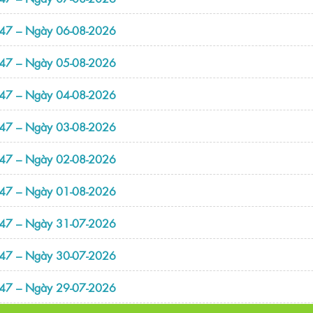
47 – Ngày 06-08-2026
47 – Ngày 05-08-2026
47 – Ngày 04-08-2026
47 – Ngày 03-08-2026
47 – Ngày 02-08-2026
47 – Ngày 01-08-2026
47 – Ngày 31-07-2026
47 – Ngày 30-07-2026
47 – Ngày 29-07-2026