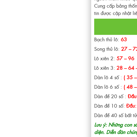
Cung cấp bảng thống
tin được cập nhật liê
Bạch thủ lô:
63
Song thủ lô:
27 – 7
Lô xiên 2:
57 – 96
Lô xiên 3:
28 – 64 
Dàn lô 4 số :
( 35 –
Dàn lô 6 số :
( 48 –
Dàn đề 20 số :
Đầu:
Dàn đề 10 số:
Đầu:
Dàn đề 40 số bất t
Lưu ý: Những con số
diện. Diễn đàn chún