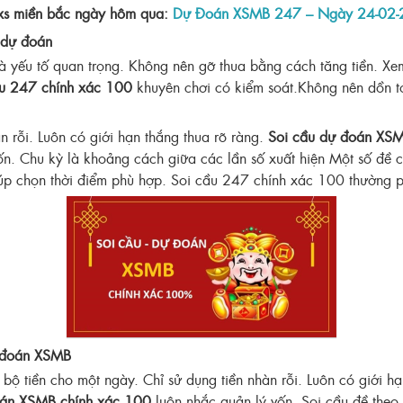
xs miền bắc ngày hôm qua:
Dự Đoán XSMB 247 – Ngày 24-02
 dự đoán
là yếu tố quan trọng. Không nên gỡ thua bằng cách tăng tiền. X
ầu 247 chính xác 100
khuyên chơi có kiểm soát.Không nên dồn t
n rỗi. Luôn có giới hạn thắng thua rõ ràng.
Soi cầu dự đoán XSM
ốn. Chu kỳ là khoảng cách giữa các lần số xuất hiện Một số đề 
úp chọn thời điểm phù hợp. Soi cầu 247 chính xác 100 thường p
ự đoán XSMB
bộ tiền cho một ngày. Chỉ sử dụng tiền nhàn rỗi. Luôn có giới hạ
oán XSMB chính xác 100
luôn nhắc quản lý vốn. Soi cầu đề theo