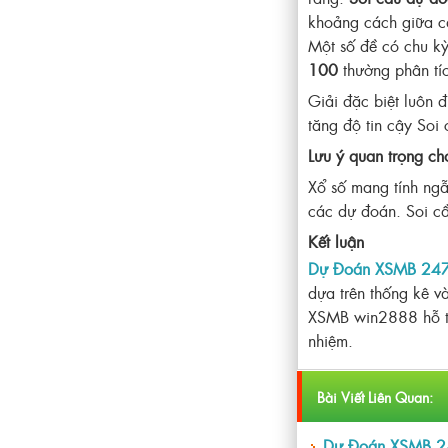
khoảng cách giữa cá
Một số đề có chu kỳ
100
thường phân tíc
Giải đặc biệt luôn 
tăng độ tin cậy Soi
Lưu ý quan trọng c
Xổ số mang tính ng
các dự đoán. Soi c
Kết luận
Dự Đoán XSMB 24
dựa trên thống kê 
XSMB win2888 hỗ t
nhiệm.
Bài Viết Liên Quan:
Dự Đoán XSMB 2