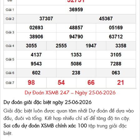
Dự Đoán XSMB 247 – Ngày 25-06-2026
Dự đoán giải đặc biệt ngày 25-06-2026
Giải đặc biệt luôn được quan tâm nhất Dự đoán đề dựa vào
đầu, đuôi và tổng. Kết hợp nhiều chỉ số để tăng độ tin cậy.
Soi cầu dự đoán XSMB chính xác 100
tập trung giải đặc
biệt.