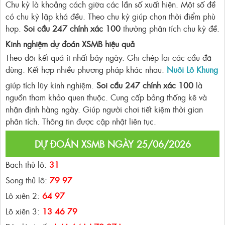
Chu kỳ là khoảng cách giữa các lần số xuất hiện. Một số đề
có chu kỳ lặp khá đều. Theo chu kỳ giúp chọn thời điểm phù
hợp.
Soi cầu 247 chính xác 100
thường phân tích chu kỳ đề.
Kinh nghiệm dự đoán XSMB hiệu quả
Theo dõi kết quả ít nhất bảy ngày. Ghi chép lại các cầu đã
dùng. Kết hợp nhiều phương pháp khác nhau.
Nuôi Lô Khung
giúp tích lũy kinh nghiệm.
Soi cầu 247 chính xác 100
là
nguồn tham khảo quen thuộc. Cung cấp bảng thống kê và
nhận định hàng ngày. Giúp người chơi tiết kiệm thời gian
phân tích. Thông tin được cập nhật liên tục.
DỰ ĐOÁN XSMB NGÀY 25/06/2026
Bạch thủ lô:
31
Song thủ lô:
79 97
Lô xiên 2:
64 97
Lô xiên 3:
13 46 79