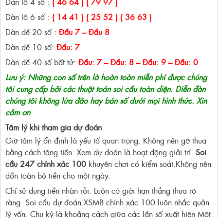
Dàn lô 4 số :
( 46 64 ) ( 79 97 )
Dàn lô 6 số :
( 14 41 ) ( 25 52 ) ( 36 63 )
Dàn đề 20 số :
Đầu 7 – Đầu 8
Dàn đề 10 số:
Đầu: 7
Dàn đề 40 số bất tử:
Đầu: 7 – Đầu: 8 – Đầu: 9 – Đầu: 0
Lưu ý: Những con số trên là hoàn toàn miễn phí được chúng
tôi cung cấp bởi các thuật toán soi cầu toàn diện. Diễn đàn
chúng tôi không lừa đảo hay bán số dưới mọi hình thức. Xin
cảm ơn
Tâm lý khi tham gia dự đoán
Giữ tâm lý ổn định là yếu tố quan trọng. Không nên gỡ thua
bằng cách tăng tiền. Xem dự đoán là hoạt động giải trí.
Soi
cầu 247 chính xác 100
khuyên chơi có kiểm soát.Không nên
dồn toàn bộ tiền cho một ngày.
Chỉ sử dụng tiền nhàn rỗi. Luôn có giới hạn thắng thua rõ
ràng. Soi cầu dự đoán XSMB chính xác 100 luôn nhắc quản
lý vốn. Chu kỳ là khoảng cách giữa các lần số xuất hiện Một