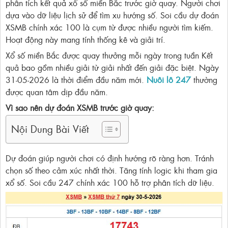
phân tích kết quả xổ số miền Bắc trước giờ quay. Người chơi
dựa vào dữ liệu lịch sử để tìm xu hướng số. Soi cầu dự đoán
XSMB chính xác 100 là cụm từ được nhiều người tìm kiếm.
Hoạt động này mang tính thống kê và giải trí.
Xổ số miền Bắc được quay thưởng mỗi ngày trong tuần Kết
quả bao gồm nhiều giải từ giải nhất đến giải đặc biệt. Ngày
31-05-2026 là thời điểm đầu năm mới.
Nuôi lô 247
thường
được quan tâm dịp đầu năm.
Vì sao nên dự đoán XSMB trước giờ quay:
Nội Dung Bài Viết
Dự đoán giúp người chơi có định hướng rõ ràng hơn. Tránh
chọn số theo cảm xúc nhất thời. Tăng tính logic khi tham gia
xổ số. Soi cầu 247 chính xác 100 hỗ trợ phân tích dữ liệu.