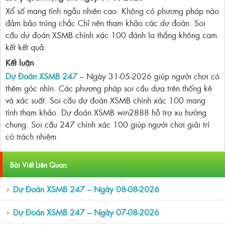
Xổ số mang tính ngẫu nhiên cao. Không có phương pháp nào
đảm bảo trúng chắc Chỉ nên tham khảo các dự đoán. Soi
cầu dự đoán XSMB chính xác 100 đánh la thắng không cam
kết kết quả.
Kết luận
Dự Đoán XSMB 247
– Ngày 31-05-2026 giúp người chơi có
thêm góc nhìn. Các phương pháp soi cầu dựa trên thống kê
và xác suất. Soi cầu dự đoán XSMB chính xác 100 mang
tính tham khảo. Dự đoán XSMB win2888 hỗ trợ xu hướng
chung. Soi cầu 247 chính xác 100 giúp người chơi giải trí
có trách nhiệm.
Bài Viết Liên Quan:
Dự Đoán XSMB 247 – Ngày 08-08-2026
Dự Đoán XSMB 247 – Ngày 07-08-2026