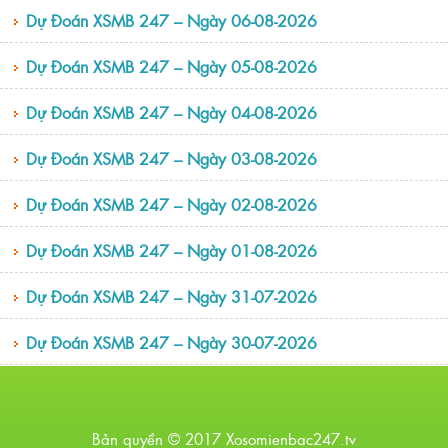
Dự Đoán XSMB 247 – Ngày 06-08-2026
Dự Đoán XSMB 247 – Ngày 05-08-2026
Dự Đoán XSMB 247 – Ngày 04-08-2026
Dự Đoán XSMB 247 – Ngày 03-08-2026
Dự Đoán XSMB 247 – Ngày 02-08-2026
Dự Đoán XSMB 247 – Ngày 01-08-2026
Dự Đoán XSMB 247 – Ngày 31-07-2026
Dự Đoán XSMB 247 – Ngày 30-07-2026
Bản quyền © 2017 Xosomienbac247.tv