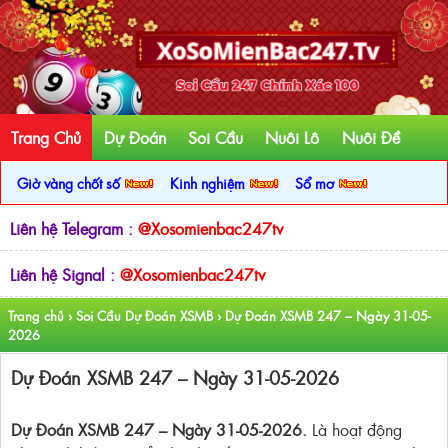
Trang Chủ
Dự Đoán
Soi Cầu
Nuôi Lô
Nuôi Đề
Giờ vàng chốt số
/
Kinh nghiệm
/
Sổ mơ
Liên hệ Telegram :
@Xosomienbac247tv
Liên hệ Signal :
@Xosomienbac247tv
Trang chủ
›
Soi Cầu Dự Đoán XSMB
›
Dự Đoán XSMB 247 – Ngày 31-05-
2026
Dự Đoán XSMB 247 – Ngày 31-05-2026
Dự Đoán XSMB 247 – Ngày 31-05-2026.
Là hoạt động