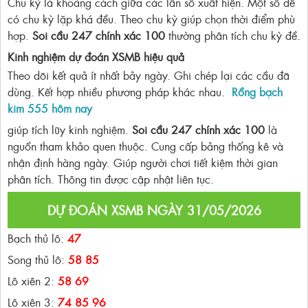
Chu kỳ là khoảng cách giữa các lần số xuất hiện. Một số đề
có chu kỳ lặp khá đều. Theo chu kỳ giúp chọn thời điểm phù
hợp.
Soi cầu 247 chính xác 100
thường phân tích chu kỳ đề.
Kinh nghiệm dự đoán XSMB hiệu quả
Theo dõi kết quả ít nhất bảy ngày. Ghi chép lại các cầu đã
dùng. Kết hợp nhiều phương pháp khác nhau.
Rồng bạch
kim 555 hôm nay
giúp tích lũy kinh nghiệm.
Soi cầu 247 chính xác 100
là
nguồn tham khảo quen thuộc. Cung cấp bảng thống kê và
nhận định hàng ngày. Giúp người chơi tiết kiệm thời gian
phân tích. Thông tin được cập nhật liên tục.
DỰ ĐOÁN XSMB NGÀY 31/05/2026
Bạch thủ lô:
47
Song thủ lô:
58 85
Lô xiên 2:
58 69
Lô xiên 3:
74 85 96