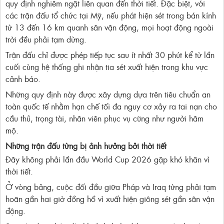
quy định nghiêm ngặt liên quan đến thời tiết. Đặc biệt, với
các trận đấu tổ chức tại Mỹ, nếu phát hiện sét trong bán kính
từ 13 đến 16 km quanh sân vận động, mọi hoạt động ngoài
trời đều phải tạm dừng.
Trận đấu chỉ được phép tiếp tục sau ít nhất 30 phút kể từ lần
cuối cùng hệ thống ghi nhận tia sét xuất hiện trong khu vực
cảnh báo.
Những quy định này được xây dựng dựa trên tiêu chuẩn an
toàn quốc tế nhằm hạn chế tối đa nguy cơ xảy ra tai nạn cho
cầu thủ, trọng tài, nhân viên phục vụ cũng như người hâm
mộ.
Những trận đấu từng bị ảnh hưởng bởi thời tiết
Đây không phải lần đầu World Cup 2026 gặp khó khăn vì
thời tiết.
Ở vòng bảng, cuộc đối đầu giữa Pháp và Iraq từng phải tạm
hoãn gần hai giờ đồng hồ vì xuất hiện giông sét gần sân vận
động.