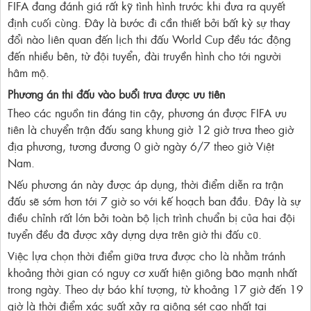
FIFA đang đánh giá rất kỹ tình hình trước khi đưa ra quyết
định cuối cùng. Đây là bước đi cần thiết bởi bất kỳ sự thay
đổi nào liên quan đến lịch thi đấu World Cup đều tác động
đến nhiều bên, từ đội tuyển, đài truyền hình cho tới người
hâm mộ.
Phương án thi đấu vào buổi trưa được ưu tiên
Theo các nguồn tin đáng tin cậy, phương án được FIFA ưu
tiên là chuyển trận đấu sang khung giờ 12 giờ trưa theo giờ
địa phương, tương đương 0 giờ ngày 6/7 theo giờ Việt
Nam.
Nếu phương án này được áp dụng, thời điểm diễn ra trận
đấu sẽ sớm hơn tới 7 giờ so với kế hoạch ban đầu. Đây là sự
điều chỉnh rất lớn bởi toàn bộ lịch trình chuẩn bị của hai đội
tuyển đều đã được xây dựng dựa trên giờ thi đấu cũ.
Việc lựa chọn thời điểm giữa trưa được cho là nhằm tránh
khoảng thời gian có nguy cơ xuất hiện giông bão mạnh nhất
trong ngày. Theo dự báo khí tượng, từ khoảng 17 giờ đến 19
giờ là thời điểm xác suất xảy ra giông sét cao nhất tại