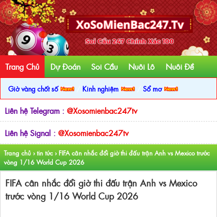
Trang Chủ
Dự Đoán
Soi Cầu
Nuôi Lô
Nuôi Đề
Giờ vàng chốt số
/
Kinh nghiệm
/
Sổ mơ
Liên hệ Telegram :
@Xosomienbac247tv
Liên hệ Signal :
@Xosomienbac247tv
Trang chủ
›
tin tức
›
FIFA cân nhắc đổi giờ thi đấu trận Anh vs Mexico trước
vòng 1/16 World Cup 2026
FIFA cân nhắc đổi giờ thi đấu trận Anh vs Mexico
trước vòng 1/16 World Cup 2026