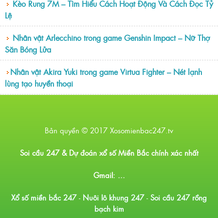
Kèo Rung 7M – Tìm Hiểu Cách Hoạt Động Và Cách Đọc Tỷ
Lệ
Nhân vật Arlecchino trong game Genshin Impact – Nữ Thợ
Săn Bóng Lửa
​​Nhân vật Akira Yuki trong game Virtua Fighter – Nét lạnh
lùng tạo huyền thoại
Bản quyền © 2017 Xosomienbac247.tv
Soi cầu 247 & Dự đoán xổ số Miền Bắc chính xác nhất
Gmail: ...
Xổ số miền bắc 247
-
Nuôi lô khung 247
-
Soi cầu 247 rồng
bạch kim