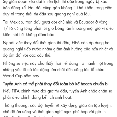
Sự gián đoạn kéo dài khiến lịch thi đấu trong ngày bị xáo
trộn đáng kể. Hai đội cũng gặp không ít khó khăn trong việc
duy trì trạng thái thi đấu sau quãng nghỉ quá lâu.
Tại Mexico, trận đấu giữa đội chủ nhà và Ecuador ở vòng
1/16 cũng từng phải lùi giờ bóng lăn khoảng một giờ vì điều
kiện thời tiết không đảm bảo.
Ngoài việc thay đổi thời gian thi đấu, FIFA còn áp dụng hai
quãng nghỉ tiếp nước nhằm giảm ảnh hưởng của nền nhiệt và
độ ẩm đối với các cầu thủ.
Những sự việc này cho thấy thời tiết đang trở thành một trong
những yếu tố có tác động lớn nhất đến công tác tổ chức
World Cup năm nay.
Tuyển Anh có thể phải thay đổi toàn bộ kế hoạch chuẩn bị
Nếu FIFA chính thức đổi giờ thi đấu, tuyển Anh chắc chắn sẽ
phải điều chỉnh đáng kể lịch sinh hoạt.
Thông thường, các đội tuyển sẽ xây dựng giáo án tập luyện,
chế độ ăn uống và thời gian nghỉ ngơi phù hợp với giờ thi