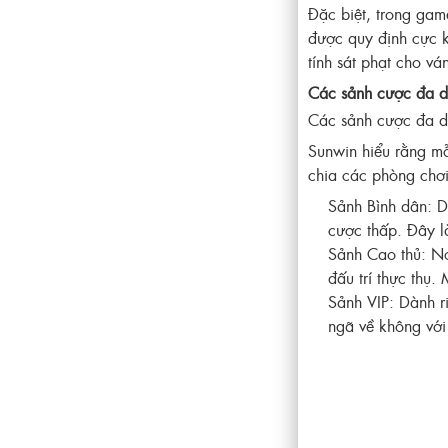
Đặc biệt, trong gam
được quy định cực k
tính sát phạt cho vá
Các sảnh cược đa d
Các sảnh cược đa d
Sunwin hiểu rằng m
chia các phòng chơi
Sảnh Bình dân: D
cược thấp. Đây l
Sảnh Cao thủ: Nơ
đấu trí thực thụ
Sảnh VIP: Dành r
ngã về không với