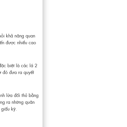
 hỏi khả năng quan
hiến được nhiều cao
ặc biệt là các lá 2
ừ đó đưa ra quyết
ánh lừa đối thủ bằng
ung ra những quân
 giấu kỹ.