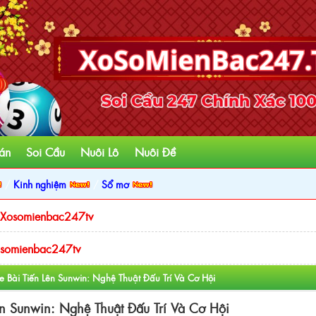
án
Soi Cầu
Nuôi Lô
Nuôi Đề
/
Kinh nghiệm
/
Sổ mơ
Xosomienbac247tv
somienbac247tv
 Bài Tiến Lên Sunwin: Nghệ Thuật Đấu Trí Và Cơ Hội
n Sunwin: Nghệ Thuật Đấu Trí Và Cơ Hội