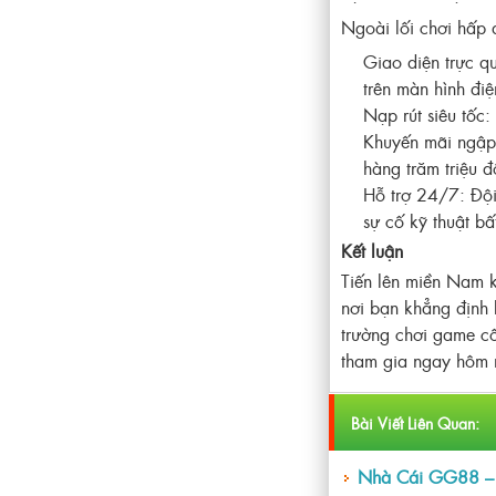
Ngoài lối chơi hấp 
Giao diện trực qu
trên màn hình điệ
Nạp rút siêu tốc:
Khuyến mãi ngập 
hàng trăm triệu 
Hỗ trợ 24/7: Đội
sự cố kỹ thuật bấ
Kết luận
Tiến lên miền Nam k
nơi bạn khẳng định 
trường chơi game cô
tham gia ngay hôm n
Bài Viết Liên Quan:
Nhà Cái GG88 – 