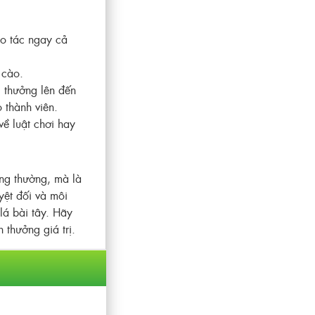
ao tác ngay cả
 cào.
i thưởng lên đến
 thành viên.
ề luật chơi hay
ng thường, mà là
yệt đối và môi
lá bài tây. Hãy
thưởng giá trị.