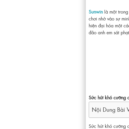
Sunwin
là một trong
chơi nhờ vào sự min
hiện đại hóa một cá
đảo anh em sát phạ
Sức hút khó cưỡng 
Nội Dung Bài V
Sức hút khó cưỡng 