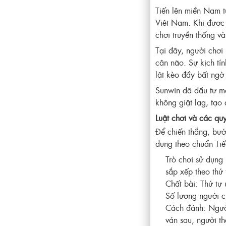
Tiến lên miền Nam từ
Việt Nam. Khi được 
chơi truyền thống v
Tại đây, người chơi
cân não. Sự kịch tí
lật kèo đầy bất ngờ
Sunwin đã đầu tư m
không giật lag, tạo 
Luật chơi và các quy
Để chiến thắng, bướ
dụng theo chuẩn Tiế
Trò chơi sử dụng
sắp xếp theo thứ 
Chất bài: Thứ tự 
Số lượng người c
Cách đánh: Người
ván sau, người th