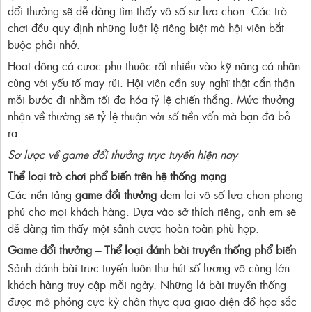
đổi thưởng sẽ dễ dàng tìm thấy vô số sự lựa chọn. Các trò
chơi đều quy định những luật lệ riêng biệt mà hội viên bắt
buộc phải nhớ.
Hoạt động cá cược phụ thuộc rất nhiều vào kỹ năng cá nhân
cùng với yếu tố may rủi. Hội viên cần suy nghĩ thật cẩn thận
mỗi bước đi nhằm tối đa hóa tỷ lệ chiến thắng. Mức thưởng
nhận về thường sẽ tỷ lệ thuận với số tiền vốn mà bạn đã bỏ
ra.
Sơ lược về game đổi thưởng trực tuyến hiện nay
Thể loại trò chơi phổ biến trên hệ thống mạng
Các nền tảng
game đổi thưởng
đem lại vô số lựa chọn phong
phú cho mọi khách hàng. Dựa vào sở thích riêng, anh em sẽ
dễ dàng tìm thấy một sảnh cược hoàn toàn phù hợp.
Game đổi thưởng – Thể loại đánh bài truyền thống phổ biến
Sảnh đánh bài trực tuyến luôn thu hút số lượng vô cùng lớn
khách hàng truy cập mỗi ngày. Những lá bài truyền thống
được mô phỏng cực kỳ chân thực qua giao diện đồ họa sắc