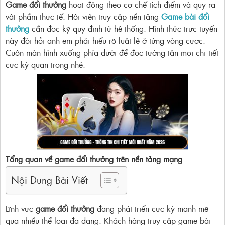
Game đổi thưởng
hoạt động theo cơ chế tích điểm và quy ra
vật phẩm thực tế. Hội viên truy cập nền tảng
Game bài đổi
thưởng
cần đọc kỹ quy định từ hệ thống. Hình thức trực tuyến
này đòi hỏi anh em phải hiểu rõ luật lệ ở từng vòng cược.
Cuộn màn hình xuống phía dưới để đọc tường tận mọi chi tiết
cực kỳ quan trọng nhé.
Tổng quan về game đổi thưởng trên nền tảng mạng
Nội Dung Bài Viết
Lĩnh vực
game đổi thưởng
đang phát triển cực kỳ mạnh mẽ
qua nhiều thể loại đa dạng. Khách hàng truy cập game bài