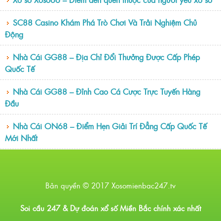
SC88 Casino Khám Phá Trò Chơi Và Trải Nghiệm Chủ
Động
Nhà Cái GG88 – Địa Chỉ Đổi Thưởng Được Cấp Phép
Quốc Tế
Nhà Cái GG88 – Đỉnh Cao Cá Cược Trực Tuyến Hàng
Đầu
Nhà Cái ON68 – Điểm Hẹn Giải Trí Đẳng Cấp Quốc Tế
Mới Nhất
Bản quyền © 2017 Xosomienbac247.tv
Soi cầu 247 & Dự đoán xổ số Miền Bắc chính xác nhất