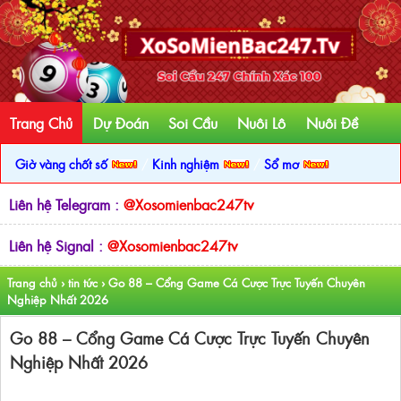
Trang Chủ
Dự Đoán
Soi Cầu
Nuôi Lô
Nuôi Đề
Giờ vàng chốt số
/
Kinh nghiệm
/
Sổ mơ
Liên hệ Telegram :
@Xosomienbac247tv
Liên hệ Signal :
@Xosomienbac247tv
Trang chủ
›
tin tức
›
Go 88 – Cổng Game Cá Cược Trực Tuyến Chuyên
Nghiệp Nhất 2026
Go 88 – Cổng Game Cá Cược Trực Tuyến Chuyên
Nghiệp Nhất 2026