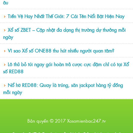
âu
Tiền Vệ Hay Nhất Thế Giới: 7 Cái Tên Nổi Bật Hiện Nay
Xổ số ZBET – Cập nhật đa dạng thị trường dự thưởng mỗi
ngày
Vì sao Xổ số ONE88 thu hút nhiều người quan tâm?
Lô thủ bỏ túi ngay gói hoàn trả cược cực đậm chỉ có tại Xổ
số RED88
Nổ hũ RED88: Quay là trúng, săn jackpot hàng tỷ đồng
mỗi ngày
Bản quyền © 2017 Xosomienbac247.tv