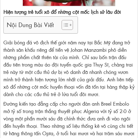
Hiện tượng trẻ tuổi xô đổ những cột mốc lịch sử lâu đời
Nội Dung Bài Viết
Giải bóng đá vô địch thế giới năm nay tại Bắc Mỹ đang trở
thành sân khấu riêng để tiền vệ Johan Manzambi phô diễn
những phẩm chất thiên tài của mình. Chỉ sau bốn trận đấu
đầu tiên trong màu áo đội tuyển quốc gia Thụy Sĩ, chàng trai
trẻ này từ một cầu thủ dự bị vô danh đã nhanh chóng vươn
mình trở thành hiện tượng lớn nhất của giải đấu. Anh liên tiếp
xô đổ những cột mốc huyền thoại vốn đã tồn tại hàng thập kỷ
dành cho các cầu thủ trẻ ở lứa tuổi đôi mươi.
Đường kiến tạo đẳng cấp cho người đàn anh Breel Embolo
mở tỷ số trong trận thắng thuyết phục Algeria với tỷ số 2-0 ở
vòng một phần mười sáu đã chính thức đưa anh đi vào ngôi
đền huyền thoại. Theo những số liệu thống kê vô cùng chi tiết
từ hãng thông tấn Opta, ở tuổi hai mươi và hai trăm sáu mươi