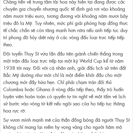
Chàng tiền vệ trung tâm tài hoa này hiện tại đang được các
chuyên gia chuyển nhượng quốc tế định giá rơi vào khoảng
năm mươi triệu euro, tương đương với khoảng năm mươi bảy
triệu đô la Mỹ. Tuy nhiên, mức phí giải phóng hợp đồng thực
tế chắc chắn sẽ còn tăng mạnh hơn nữa nếu anh tiếp tục duy
trì phong độ hủy diệt này ở các vòng đấu loại trực tiếp tiếp
theo.
Đội tuyển Thụy Sĩ vừa lần đầu tiên giành chiến thắng trong
một trận đấu loại trực tiếp tại một kỳ World Cup kể từ năm
1938 tới nay. Đối với cá nhân anh, giải đấu lịch sử trên đất
Bắc Mỹ dường như mới chỉ là một điểm khởi đầu cho một
chương mới đầy hứa hẹn. Chỉ phải chạm trán đối thủ
Colombia hoặc Ghana ở vòng đấu tiếp theo, thầy trò huấn
luyện viên hoàn toàn có quyền tự tin nghĩ về một tấm vé lịch
sử bước vào vòng tứ kết nếu ngôi sao của họ tiếp tục thăng
hoa rực rỡ.
Sự vươn mình mạnh mẽ của thần đồng bóng đá người Thụy Sĩ
không chỉ mang lại niềm hy vọng vàng cho người hâm mộ