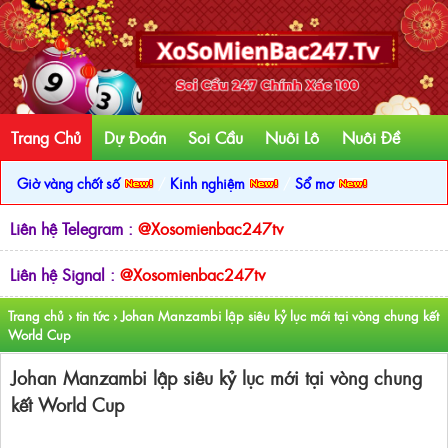
Trang Chủ
Dự Đoán
Soi Cầu
Nuôi Lô
Nuôi Đề
Giờ vàng chốt số
/
Kinh nghiệm
/
Sổ mơ
Liên hệ Telegram :
@Xosomienbac247tv
Liên hệ Signal :
@Xosomienbac247tv
Trang chủ
›
tin tức
›
Johan Manzambi lập siêu kỷ lục mới tại vòng chung kết
World Cup
Johan Manzambi lập siêu kỷ lục mới tại vòng chung
kết World Cup