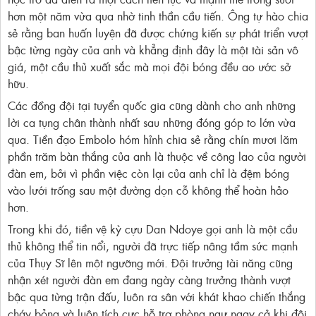
hơn một năm vừa qua nhờ tinh thần cầu tiến. Ông tự hào chia
sẻ rằng ban huấn luyện đã được chứng kiến sự phát triển vượt
bậc từng ngày của anh và khẳng định đây là một tài sản vô
giá, một cầu thủ xuất sắc mà mọi đội bóng đều ao ước sở
hữu.
Các đồng đội tại tuyển quốc gia cũng dành cho anh những
lời ca tụng chân thành nhất sau những đóng góp to lớn vừa
qua. Tiền đạo Embolo hóm hỉnh chia sẻ rằng chín mươi lăm
phần trăm bàn thắng của anh là thuộc về công lao của người
đàn em, bởi vì phần việc còn lại của anh chỉ là đệm bóng
vào lưới trống sau một đường dọn cỗ không thể hoàn hảo
hơn.
Trong khi đó, tiền vệ kỳ cựu Dan Ndoye gọi anh là một cầu
thủ không thể tin nổi, người đã trực tiếp nâng tầm sức mạnh
của Thụy Sĩ lên một ngưỡng mới. Đội trưởng tài năng cũng
nhận xét người đàn em đang ngày càng trưởng thành vượt
bậc qua từng trận đấu, luôn ra sân với khát khao chiến thắng
cháy bỏng và luôn tích cực hỗ trợ phòng ngự ngay cả khi đội