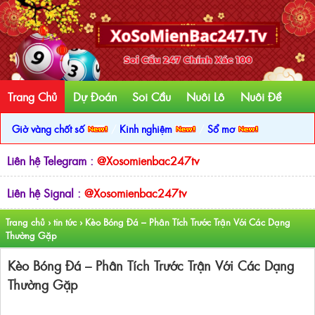
Trang Chủ
Dự Đoán
Soi Cầu
Nuôi Lô
Nuôi Đề
Giờ vàng chốt số
/
Kinh nghiệm
/
Sổ mơ
Liên hệ Telegram :
@Xosomienbac247tv
Liên hệ Signal :
@Xosomienbac247tv
Trang chủ
›
tin tức
›
Kèo Bóng Đá – Phân Tích Trước Trận Với Các Dạng
Thường Gặp
Kèo Bóng Đá – Phân Tích Trước Trận Với Các Dạng
Thường Gặp