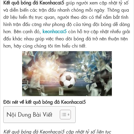
Kết quả bóng đá Keonhacai5
giúp người xem cập nhật tỷ số
và diễn biến các trận đấu nhanh chóng mỗi ngày. Thông qua
dữ liệu hiển thị trực quan, người theo dõi có thể nắm bắt tình
hình trận đấu cũng như phong độ của từng đội bóng dễ dàng
hơn. Bên cạnh đó,
keonhacai5
còn hỗ trợ cập nhật nhiều giải
đấu khác nhau giúp việc theo dõi bóng đá trở nên thuận tiện
hơn, hãy cùng chúng tôi tìm hiểu chi tiết.
Đôi nét về kết quả bóng đá Keonhacai5
Nội Dung Bài Viết
Kết quả bóng đá Keonhacai5 cập nhật tỷ số liên tục