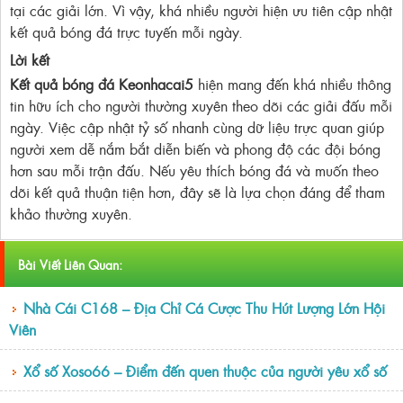
tại các giải lớn. Vì vậy, khá nhiều người hiện ưu tiên cập nhật
kết quả bóng đá trực tuyến mỗi ngày.
Lời kết
Kết quả bóng đá Keonhacai5
hiện mang đến khá nhiều thông
tin hữu ích cho người thường xuyên theo dõi các giải đấu mỗi
ngày. Việc cập nhật tỷ số nhanh cùng dữ liệu trực quan giúp
người xem dễ nắm bắt diễn biến và phong độ các đội bóng
hơn sau mỗi trận đấu. Nếu yêu thích bóng đá và muốn theo
dõi kết quả thuận tiện hơn, đây sẽ là lựa chọn đáng để tham
khảo thường xuyên.
Bài Viết Liên Quan:
Nhà Cái C168 – Địa Chỉ Cá Cược Thu Hút Lượng Lớn Hội
Viên
Xổ số Xoso66 – Điểm đến quen thuộc của người yêu xổ số