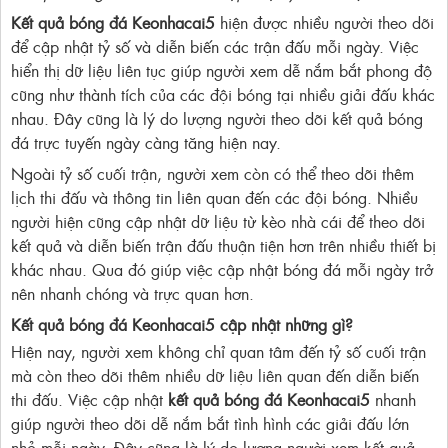
Kết quả bóng đá Keonhacai5
hiện được nhiều người theo dõi
để cập nhật tỷ số và diễn biến các trận đấu mỗi ngày. Việc
hiển thị dữ liệu liên tục giúp người xem dễ nắm bắt phong độ
cũng như thành tích của các đội bóng tại nhiều giải đấu khác
nhau. Đây cũng là lý do lượng người theo dõi kết quả bóng
đá trực tuyến ngày càng tăng hiện nay.
Ngoài tỷ số cuối trận, người xem còn có thể theo dõi thêm
lịch thi đấu và thông tin liên quan đến các đội bóng. Nhiều
người hiện cũng cập nhật dữ liệu từ kèo nhà cái để theo dõi
kết quả và diễn biến trận đấu thuận tiện hơn trên nhiều thiết bị
khác nhau. Qua đó giúp việc cập nhật bóng đá mỗi ngày trở
nên nhanh chóng và trực quan hơn.
Kết quả bóng đá Keonhacai5 cập nhật những gì?
Hiện nay, người xem không chỉ quan tâm đến tỷ số cuối trận
mà còn theo dõi thêm nhiều dữ liệu liên quan đến diễn biến
thi đấu. Việc cập nhật
kết quả bóng đá Keonhacai5
nhanh
giúp người theo dõi dễ nắm bắt tình hình các giải đấu lớn
nhỏ mỗi ngày. Đây cũng là lý do lượng người xem kết quả