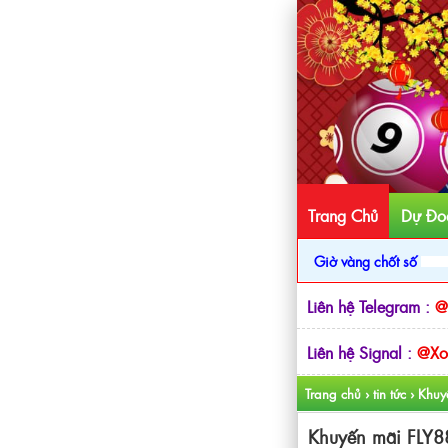
Trang Chủ
Dự Đo
Giờ vàng chốt số
Liên hệ Telegram :
@
Liên hệ Signal :
@Xo
Trang chủ
›
tin tức
›
Khuyế
Khuyến mãi FLY88 