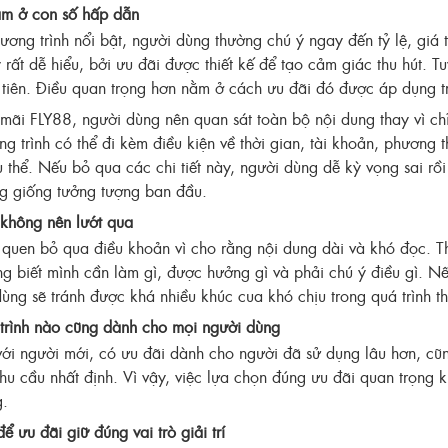
ằm ở con số hấp dẫn
ương trình nổi bật, người dùng thường chú ý ngay đến tỷ lệ, giá 
rất dễ hiểu, bởi ưu đãi được thiết kế để tạo cảm giác thu hút. T
u tiên. Điều quan trọng hơn nằm ở cách ưu đãi đó được áp dụng tr
 mãi FLY88, người dùng nên quan sát toàn bộ nội dung thay vì ch
ng trình có thể đi kèm điều kiện về thời gian, tài khoản, phương
 thể. Nếu bỏ qua các chi tiết này, người dùng dễ kỳ vọng sai rồi
ng giống tưởng tượng ban đầu.
 không nên lướt qua
 quen bỏ qua điều khoản vì cho rằng nội dung dài và khó đọc. Th
g biết mình cần làm gì, được hưởng gì và phải chú ý điều gì. N
ùng sẽ tránh được khá nhiều khúc cua khó chịu trong quá trình t
trình nào cũng dành cho mọi người dùng
ới người mới, có ưu đãi dành cho người đã sử dụng lâu hơn, cũn
nhu cầu nhất định. Vì vậy, việc lựa chọn đúng ưu đãi quan trọng 
g.
 ưu đãi giữ đúng vai trò giải trí