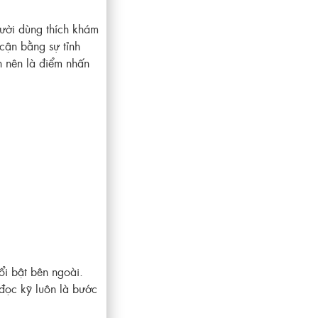
gười dùng thích khám
 cận bằng sự tỉnh
n nên là điểm nhấn
ổi bật bên ngoài.
 đọc kỹ luôn là bước