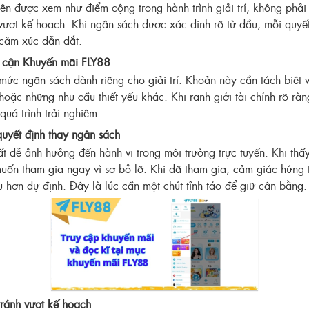
n được xem như điểm cộng trong hành trình giải trí, không phải
 vượt kế hoạch. Khi ngân sách được xác định rõ từ đầu, mỗi quyết
ị cảm xúc dẫn dắt.
p cận Khuyến mãi FLY88
ức ngân sách dành riêng cho giải trí. Khoản này cần tách biệt vớ
 hoặc những nhu cầu thiết yếu khác. Khi ranh giới tài chính rõ rà
quá trình trải nghiệm.
uyết định thay ngân sách
ất dễ ảnh hưởng đến hành vi trong môi trường trực tuyến. Khi thấ
uốn tham gia ngay vì sợ bỏ lỡ. Khi đã tham gia, cảm giác hứng th
u hơn dự định. Đây là lúc cần một chút tỉnh táo để giữ cân bằng.
tránh vượt kế hoạch