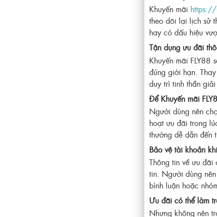
Khuyến mãi
https:/
theo dõi lại lịch sử
hay có dấu hiệu vượt
Tận dụng ưu đãi thô
Khuyến mãi FLY88 sẽ
đúng giới hạn. Thay 
duy trì tinh thần giải
Để Khuyến mãi FLY8
Người dùng nên chọn
hoạt ưu đãi trong l
thường dễ dẫn đến t
Bảo vệ tài khoản khi
Thông tin về ưu đãi
tin. Người dùng nên
bình luận hoặc nhó
Ưu đãi có thể làm t
Nhưng không nên trở