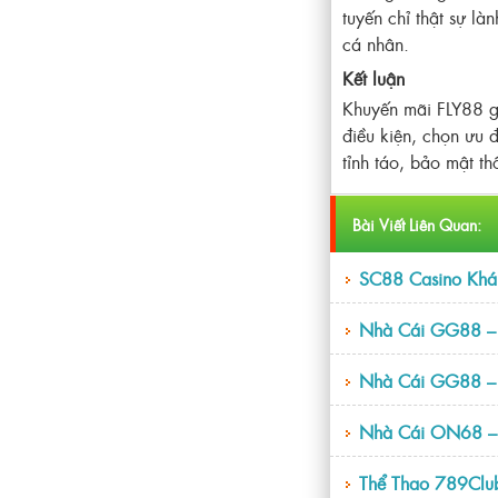
tuyến chỉ thật sự l
cá nhân.
Kết luận
Khuyến mãi FLY88 giú
điều kiện, chọn ưu 
tỉnh táo, bảo mật th
Bài Viết Liên Quan:
SC88 Casino Khá
Nhà Cái GG88 – 
Nhà Cái GG88 – 
Nhà Cái ON68 – 
Thể Thao 789Clu