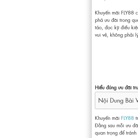
Khuyến mãi FLY88 có
phá ưu đãi trong quá
táo, đọc kỹ điều ki
vui vẻ, không phải l
Hiểu đúng ưu đãi tr
Nội Dung Bài V
Khuyến mãi
FLY88
t
Đằng sau mỗi ưu đãi
quan trọng để tránh