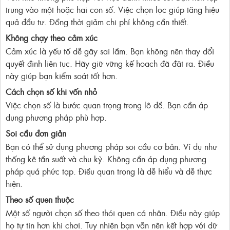
trung vào một hoặc hai con số. Việc chọn lọc giúp tăng hiệu
quả đầu tư. Đồng thời giảm chi phí không cần thiết.
Không chạy theo cảm xúc
Cảm xúc là yếu tố dễ gây sai lầm. Bạn không nên thay đổi
quyết định liên tục. Hãy giữ vững kế hoạch đã đặt ra. Điều
này giúp bạn kiểm soát tốt hơn.
Cách chọn số khi vốn nhỏ
Việc chọn số là bước quan trọng trong lô đề. Bạn cần áp
dụng phương pháp phù hợp.
Soi cầu đơn giản
Bạn có thể sử dụng phương pháp soi cầu cơ bản. Ví dụ như
thống kê tần suất và chu kỳ. Không cần áp dụng phương
pháp quá phức tạp. Điều quan trọng là dễ hiểu và dễ thực
hiện.
Theo số quen thuộc
Một số người chọn số theo thói quen cá nhân. Điều này giúp
họ tự tin hơn khi chơi. Tuy nhiên bạn vẫn nên kết hợp với dữ