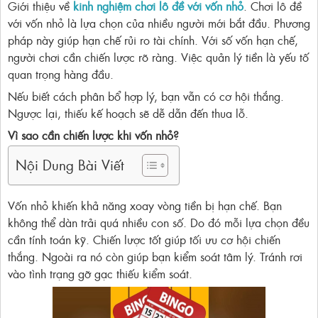
Giới thiệu về
kinh nghiệm chơi lô đề với vốn nhỏ
. Chơi lô đề
với vốn nhỏ là lựa chọn của nhiều người mới bắt đầu. Phương
pháp này giúp hạn chế rủi ro tài chính. Với số vốn hạn chế,
người chơi cần chiến lược rõ ràng. Việc quản lý tiền là yếu tố
quan trọng hàng đầu.
Nếu biết cách phân bổ hợp lý, bạn vẫn có cơ hội thắng.
Ngược lại, thiếu kế hoạch sẽ dễ dẫn đến thua lỗ.
Vì sao cần chiến lược khi vốn nhỏ?
Nội Dung Bài Viết
Vốn nhỏ khiến khả năng xoay vòng tiền bị hạn chế. Bạn
không thể dàn trải quá nhiều con số. Do đó mỗi lựa chọn đều
cần tính toán kỹ. Chiến lược tốt giúp tối ưu cơ hội chiến
thắng. Ngoài ra nó còn giúp bạn kiểm soát tâm lý. Tránh rơi
vào tình trạng gỡ gạc thiếu kiểm soát.