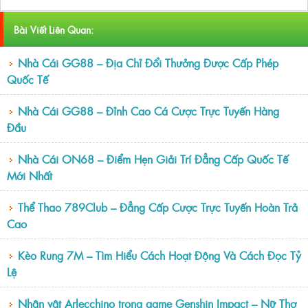
Bài Viết Liên Quan:
Nhà Cái GG88 – Địa Chỉ Đổi Thưởng Được Cấp Phép
Quốc Tế
Nhà Cái GG88 – Đỉnh Cao Cá Cược Trực Tuyến Hàng
Đầu
Nhà Cái ON68 – Điểm Hẹn Giải Trí Đẳng Cấp Quốc Tế
Mới Nhất
Thể Thao 789Club – Đẳng Cấp Cược Trực Tuyến Hoàn Trả
Cao
Kèo Rung 7M – Tìm Hiểu Cách Hoạt Động Và Cách Đọc Tỷ
Lệ
Nhân vật Arlecchino trong game Genshin Impact – Nữ Thợ