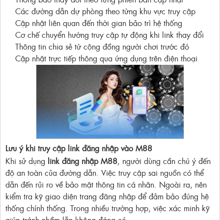
Các đường dẫn dự phòng theo từng khu vực truy cập
Cập nhật liên quan đến thời gian bảo trì hệ thống
Cơ chế chuyển hướng truy cập tự động khi link thay đổi
Thông tin chia sẻ từ cộng đồng người chơi trước đó
Cập nhật trực tiếp thông qua ứng dụng trên điện thoại
Lưu ý khi truy cập link đăng nhập vào M88
Khi sử dụng
link đăng nhập M88
, người dùng cần chú ý đến
độ an toàn của đường dẫn. Việc truy cập sai nguồn có thể
dẫn đến rủi ro về bảo mật thông tin cá nhân. Ngoài ra, nên
kiểm tra kỹ giao diện trang đăng nhập để đảm bảo đúng hệ
thống chính thống. Trong nhiều trường hợp, việc xác minh kỹ
giúp tránh nhầm lẫn không đáng có.