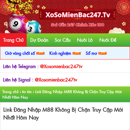
Trang Chủ
Dự Đoán
Soi Cầu
Nuôi Lô
Nuôi Đề
Giờ vàng chốt số
/
Kinh nghiệm
/
Sổ mơ
Liên hệ Telegram :
@Xosomienbac247tv
Liên hệ Signal :
@Xosomienbac247tv
Trang chủ
›
tin tức
›
Link Đăng Nhập M88 Không Bị Chặn Truy Cập Mới
Nhất Hôm Nay
Link Đăng Nhập M88 Không Bị Chặn Truy Cập Mới
Nhất Hôm Nay