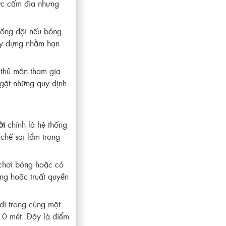
vực cấm địa nhưng
đồng đội nếu bóng
ây dựng nhằm hạn
ó thủ môn tham gia
ngặt những quy định
ời
chính là hệ thống
chế sai lầm trong
chơi bóng hoặc có
àng hoặc truất quyền
 đi trong cùng một
10 mét. Đây là điểm