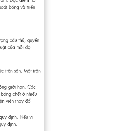
oát bóng và triển
lượng cầu thủ, quyền
huật của mỗi đội
c trên sân. Một trận
ông giới hạn. Các
ờ bóng chết ở nhiều
ện viên thay đổi
 quy định. Nếu vi
quy định.