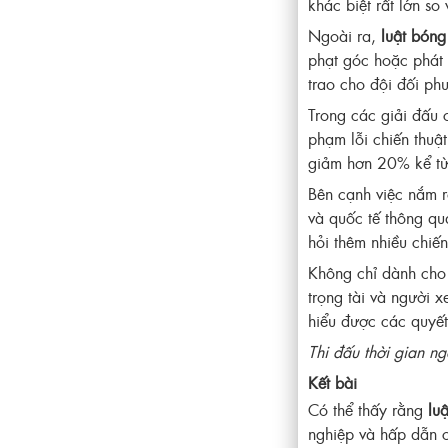
khác biệt rất lớn so
Ngoài ra,
luật bóng
phạt góc hoặc phát 
trao cho đội đối ph
Trong các giải đấu 
phạm lỗi chiến thuật
giảm hơn 20% kể từ 
Bên cạnh việc nắm r
và quốc tế thông q
hỏi thêm nhiều chiế
Không chỉ dành cho 
trọng tài và người 
hiểu được các quyết 
Thi đấu thời gian n
Kết bài
Có thể thấy rằng
lu
nghiệp và hấp dẫn c