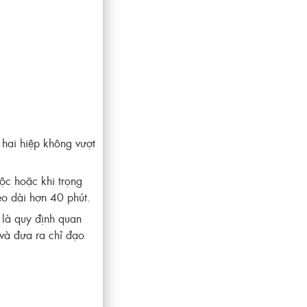
 hai hiệp không vượt
uộc hoặc khi trọng
éo dài hơn 40 phút.
 là quy định quan
 và đưa ra chỉ đạo