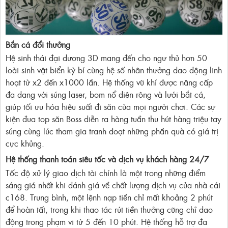
Bắn cá đổi thưởng
Hệ sinh thái đại dương 3D mang đến cho ngư thủ hơn 50
loài sinh vật biển kỳ bí cùng hệ số nhân thưởng dao động linh
hoạt từ x2 đến x1000 lần. Hệ thống vũ khí được nâng cấp
đa dạng với súng laser, bom nổ diện rộng và lưới bắt cá,
giúp tối ưu hóa hiệu suất đi săn của mọi người chơi. Các sự
kiện đua top săn Boss diễn ra hàng tuần thu hút hàng triệu tay
súng cùng lúc tham gia tranh đoạt những phần quà có giá trị
cực khủng.
Hệ thống thanh toán siêu tốc và dịch vụ khách hàng 24/7
Tốc độ xử lý giao dịch tài chính là một trong những điểm
sáng giá nhất khi đánh giá về chất lượng dịch vụ của nhà cái
c168. Trung bình, một lệnh nạp tiền chỉ mất khoảng 2 phút
để hoàn tất, trong khi thao tác rút tiền thưởng cũng chỉ dao
động trong phạm vi từ 5 đến 10 phút. Hệ thống hỗ trợ đa