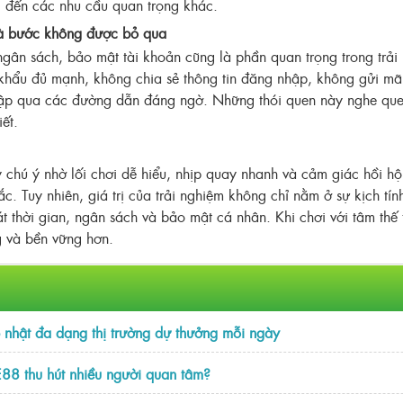
 đến các nhu cầu quan trọng khác.
là bước không được bỏ qua
ngân sách, bảo mật tài khoản cũng là phần quan trọng trong trả
khẩu đủ mạnh, không chia sẻ thông tin đăng nhập, không gửi mã
 cập qua các đường dẫn đáng ngờ. Những thói quen này nghe que
ết.
 chú ý nhờ lối chơi dễ hiểu, nhịp quay nhanh và cảm giác hồi 
c. Tuy nhiên, giá trị của trải nghiệm không chỉ nằm ở sự kịch tí
 thời gian, ngân sách và bảo mật cá nhân. Khi chơi với tâm thế tỉ
g và bền vững hơn.
 nhật đa dạng thị trường dự thưởng mỗi ngày
88 thu hút nhiều người quan tâm?