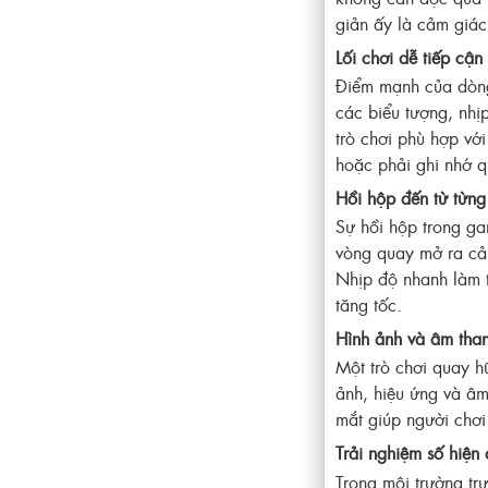
giản ấy là cảm giác
Lối chơi dễ tiếp cậ
Điểm mạnh của dòng
các biểu tượng, nhị
trò chơi phù hợp với
hoặc phải ghi nhớ q
Hồi hộp đến từ từn
Sự hồi hộp trong g
vòng quay mở ra cảm
Nhịp độ nhanh làm t
tăng tốc.
Hình ảnh và âm than
Một trò chơi quay h
ảnh, hiệu ứng và âm
mắt giúp người chơi
Trải nghiệm số hiện
Trong môi trường tr