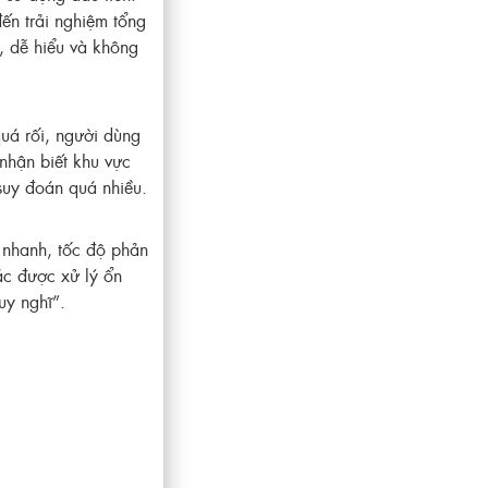
đến trải nghiệm tổng
, dễ hiểu và không
uá rối, người dùng
nhận biết khu vực
 suy đoán quá nhiều.
 nhanh, tốc độ phản
ác được xử lý ổn
uy nghĩ”.