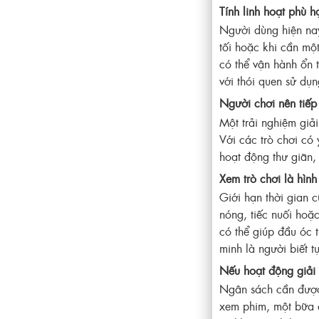
Tính linh hoạt phù h
Người dùng hiện nay 
tối hoặc khi cần một
có thể vận hành ổn 
với thói quen sử dụ
Người chơi nên tiếp
Một trải nghiệm giải
Với các trò chơi có
hoạt động thư giãn, 
Xem trò chơi là hình
Giới hạn thời gian 
nóng, tiếc nuối hoặc
có thể giúp đầu óc t
minh là người biết t
Nếu hoạt động giải t
Ngân sách cần được
xem phim, một bữa 