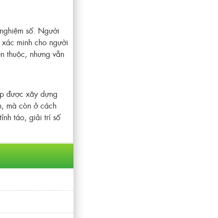
i nghiệm số. Người
 xác minh cho người
n thuộc, nhưng vẫn
hộp được xây dựng
nh, mà còn ở cách
nh táo, giải trí số