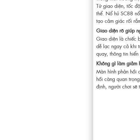
Từ giao diện, tốc độ
thể. Nổ hủ SC88 nổi
tạo cảm giác rối rắ
Giao diện rõ giúp 
Giao diện là chiếc 
dễ lạc ngay cả khi 
quay, thông tin hiển
Không gì làm giảm h
Màn hình phản hồi c
hồi càng quan trọng
định, người chơi sẽ 