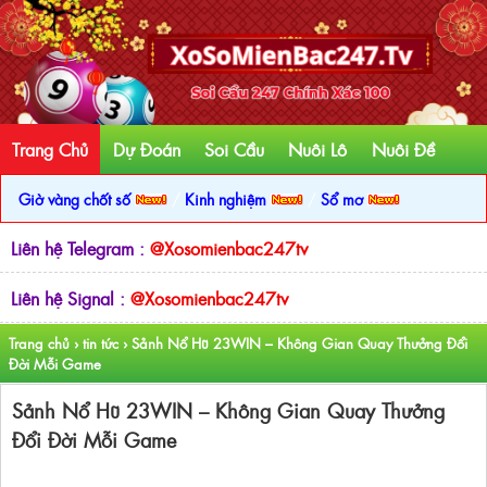
Trang Chủ
Dự Đoán
Soi Cầu
Nuôi Lô
Nuôi Đề
Giờ vàng chốt số
/
Kinh nghiệm
/
Sổ mơ
Liên hệ Telegram :
@Xosomienbac247tv
Liên hệ Signal :
@Xosomienbac247tv
Trang chủ
›
tin tức
›
Sảnh Nổ Hũ 23WIN – Không Gian Quay Thưởng Đổi
Đời Mỗi Game
Sảnh Nổ Hũ 23WIN – Không Gian Quay Thưởng
Đổi Đời Mỗi Game