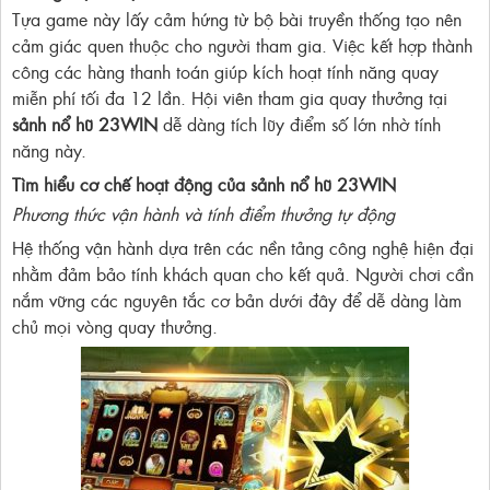
Tựa game này lấy cảm hứng từ bộ bài truyền thống tạo nên
cảm giác quen thuộc cho người tham gia. Việc kết hợp thành
công các hàng thanh toán giúp kích hoạt tính năng quay
miễn phí tối đa 12 lần. Hội viên tham gia quay thưởng tại
sảnh nổ hũ 23WIN
dễ dàng tích lũy điểm số lớn nhờ tính
năng này.
Tìm hiểu cơ chế hoạt động của sảnh nổ hũ 23WIN
Phương thức vận hành và tính điểm thưởng tự động
Hệ thống vận hành dựa trên các nền tảng công nghệ hiện đại
nhằm đảm bảo tính khách quan cho kết quả. Người chơi cần
nắm vững các nguyên tắc cơ bản dưới đây để dễ dàng làm
chủ mọi vòng quay thưởng.