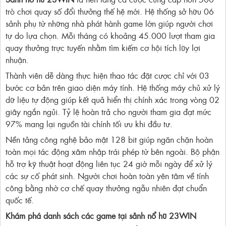
trò chơi quay số đổi thưởng thế hệ mới. Hệ thống sở hữu 06
sảnh phụ từ những nhà phát hành game lớn giúp người chơi
tự do lựa chọn. Mỗi tháng có khoảng 45.000 lượt tham gia
quay thưởng trực tuyến nhằm tìm kiếm cơ hội tích lũy lợi
nhuận.
Thành viên dễ dàng thực hiện thao tác đặt cược chỉ với 03
bước cơ bản trên giao diện máy tính. Hệ thống máy chủ xử lý
dữ liệu tự động giúp kết quả hiển thị chính xác trong vòng 02
giây ngắn ngủi. Tỷ lệ hoàn trả cho người tham gia đạt mức
97% mang lại nguồn tài chính tối ưu khi đầu tư.
Nền tảng công nghệ bảo mật 128 bit giúp ngăn chặn hoàn
toàn mọi tác động xâm nhập trái phép từ bên ngoài. Bộ phận
hỗ trợ kỹ thuật hoạt động liên tục 24 giờ mỗi ngày để xử lý
các sự cố phát sinh. Người chơi hoàn toàn yên tâm về tính
công bằng nhờ cơ chế quay thưởng ngẫu nhiên đạt chuẩn
quốc tế.
Khám phá danh sách các game tại sảnh nổ hũ 23WIN