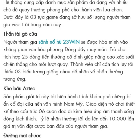
Hệ thống cung cấp danh mục sản phẩm đa dạng với nhiều
chủ đề quay thưởng phong phú cho thành viên lựa chọn.
Dưới đây là 03 tựa game đang sở hữu số lượng người tham
gia vượt trội trong năm nay.
Thần tài gõ cửa
Người tham gia
sảnh nổ hũ 23WIN
sẽ được hòa mình vào
không gian văn hóa phương Đông đầy may mắn. Trò chơi
tích hợp 25 dòng tiền thưởng cố định giúp nâng cao xác suất
chiến thắng cho mỗi lượt quay. Thành viên chỉ cần tích lũy tối
thiểu 03 biểu tượng giống nhau để nhận về phần thưởng
tương ứng.
Kho báu Aztec
Sản phẩm giải trí này tái hiện hành trình khám phá những bí
ẩn cổ đại của nền văn minh Nam Mỹ. Giao diện trò chơi thiết
kế theo cấu trúc 06 cuộn dọc đi kèm hiệu ứng âm thanh sống
động kích thích. Tỷ lệ nhân thưởng tối đa lên đến 10.000 lần
giá trị vốn đặt cược ban đầu của người tham gia.
Đường mạt chược