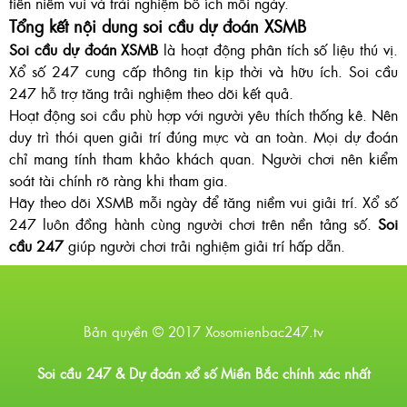
tiên niềm vui và trải nghiệm bổ ích mỗi ngày.
Tổng kết nội dung soi cầu dự đoán XSMB
Soi cầu dự đoán XSMB
là hoạt động phân tích số liệu thú vị.
Xổ số 247 cung cấp thông tin kịp thời và hữu ích. Soi cầu
247 hỗ trợ tăng trải nghiệm theo dõi kết quả.
Hoạt động soi cầu phù hợp với người yêu thích thống kê. Nên
duy trì thói quen giải trí đúng mực và an toàn. Mọi dự đoán
chỉ mang tính tham khảo khách quan. Người chơi nên kiểm
soát tài chính rõ ràng khi tham gia.
Hãy theo dõi XSMB mỗi ngày để tăng niềm vui giải trí. Xổ số
247 luôn đồng hành cùng người chơi trên nền tảng số.
Soi
cầu 247
giúp người chơi trải nghiệm giải trí hấp dẫn.
Bản quyền © 2017 Xosomienbac247.tv
Soi cầu 247 & Dự đoán xổ số Miền Bắc chính xác nhất