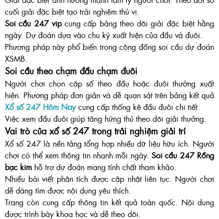
cuối giải đặc biệt tạo trải nghiệm thú vị.
Soi cầu 247 vip
cung cấp bảng theo dõi giải đặc biệt hằng
ngày. Dự đoán dựa vào chu kỳ xuất hiện của đầu và đuôi.
Phương pháp này phổ biến trong cộng đồng soi cầu dự đoán
XSMB.
Soi cầu theo chạm đầu chạm đuôi
Người chơi chọn cặp số theo đầu hoặc đuôi thường xuất
hiện. Phương pháp đơn giản và dễ quan sát trên bảng kết quả
Xổ số 247 Hôm Nay
cung cấp thống kê đầu đuôi chi tiết.
Việc xem đầu đuôi giúp tăng hứng thú theo dõi giải thưởng.
Vai trò của xổ số 247 trong trải nghiệm giải trí
Xổ số 247 là nền tảng tổng hợp nhiều dữ liệu hữu ích. Người
chơi có thể xem thông tin nhanh mỗi ngày.
Soi cầu 247 Rồng
bạc kim
hỗ trợ dự đoán mang tính chất tham khảo.
Nhiều bài viết phân tích được cập nhật liên tục. Người chơi
dễ dàng tìm được nội dung yêu thích.
Trang còn cung cấp thông tin kết quả toàn quốc. Nội dung
được trình bày khoa học và dễ theo dõi.