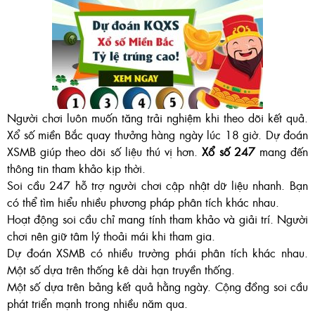
Người chơi luôn muốn tăng trải nghiệm khi theo dõi kết quả.
Xổ số miền Bắc quay thưởng hàng ngày lúc 18 giờ. Dự đoán
XSMB giúp theo dõi số liệu thú vị hơn.
Xổ số 247
mang đến
thông tin tham khảo kịp thời.
Soi cầu 247 hỗ trợ người chơi cập nhật dữ liệu nhanh. Bạn
có thể tìm hiểu nhiều phương pháp phân tích khác nhau.
Hoạt động soi cầu chỉ mang tính tham khảo và giải trí. Người
chơi nên giữ tâm lý thoải mái khi tham gia.
Dự đoán XSMB có nhiều trường phái phân tích khác nhau.
Một số dựa trên thống kê dài hạn truyền thống.
Một số dựa trên bảng kết quả hằng ngày. Cộng đồng soi cầu
phát triển mạnh trong nhiều năm qua.