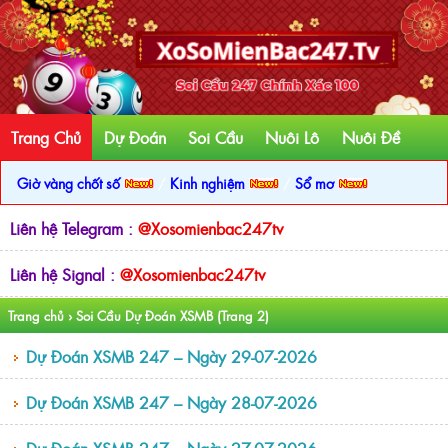
Trang Chủ
Dự Đoán
Soi Cầu
Nuôi Lô
Nuôi Đề
Giờ vàng chốt số
/
Kinh nghiệm
/
Sổ mơ
Liên hệ Telegram :
@Xosomienbac247tv
Liên hệ Signal :
@Xosomienbac247tv
Trang chủ
›
Soi Cầu Dự Đoán XSMB
(Trang 2)
Dự Đoán XSMB 247 – Ngày 29-07-2026
Dự Đoán XSMB 247 – Ngày 28-07-2026