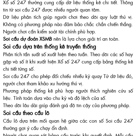
Xổ số 247 thường cung cấp dữ liệu thống kê chi tiết. Thông
tin từ soi cầu 247 được nhiều người quan tâm.
Dữ liệu phân tích giúp người chơi theo dõi quy luật thú vị.
Không có phương pháp nào đảm bảo chắc chắn chiến thắng.
Người chơi cần kiểm soát tài chính phù hợp.
Soi cầu dự đoán XSMB
nên là lựa chọn giải trí an toàn.
Soi cầu dựa trên thống kê truyền thống
Phân tích tần suất số xuất hiện theo tuần. Theo dõi các số hay
gặp và số ít khi xuất hiện Xổ số 247 cung cấp bảng thống kê
chi tiết từng số.
Soi cầu 247 cho phép đối chiếu nhiều kỳ quay Từ dữ liệu đó,
người chơi tham khảo xu hướng thú vị.
Phương pháp thống kê phù hợp người thích nghiên cứu số
liệu. Tính toán dựa vào chu kỳ và độ lệch của số.
Theo dõi lâu dài giúp đánh giá độ tin cậy của phương pháp.
Soi cầu theo cầu lô
Cầu lô dựa trên mối quan hệ giữa các con số Soi cầu 247
thường gợi ý cầu chạy ổn định.
Người chơi quan sát bảng cầu trước khi quyết định. Mỗi cầu