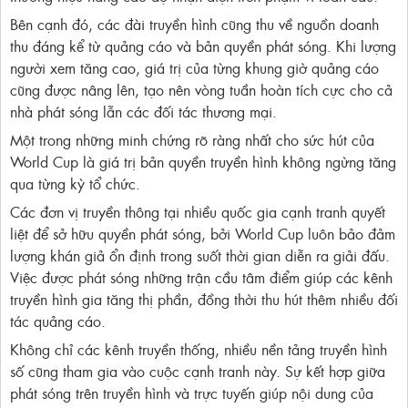
Bên cạnh đó, các đài truyền hình cũng thu về nguồn doanh
thu đáng kể từ quảng cáo và bản quyền phát sóng. Khi lượng
người xem tăng cao, giá trị của từng khung giờ quảng cáo
cũng được nâng lên, tạo nên vòng tuần hoàn tích cực cho cả
nhà phát sóng lẫn các đối tác thương mại.
Một trong những minh chứng rõ ràng nhất cho sức hút của
World Cup là giá trị bản quyền truyền hình không ngừng tăng
qua từng kỳ tổ chức.
Các đơn vị truyền thông tại nhiều quốc gia cạnh tranh quyết
liệt để sở hữu quyền phát sóng, bởi World Cup luôn bảo đảm
lượng khán giả ổn định trong suốt thời gian diễn ra giải đấu.
Việc được phát sóng những trận cầu tâm điểm giúp các kênh
truyền hình gia tăng thị phần, đồng thời thu hút thêm nhiều đối
tác quảng cáo.
Không chỉ các kênh truyền thống, nhiều nền tảng truyền hình
số cũng tham gia vào cuộc cạnh tranh này. Sự kết hợp giữa
phát sóng trên truyền hình và trực tuyến giúp nội dung của