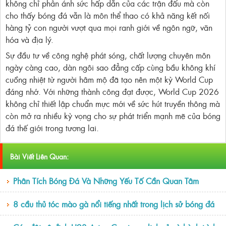
không chỉ phản ánh sức hấp dẫn của các trận đấu mà còn
cho thấy bóng đá vẫn là môn thể thao có khả năng kết nối
hàng tỷ con người vượt qua mọi ranh giới về ngôn ngữ, văn
hóa và địa lý.
Sự đầu tư về công nghệ phát sóng, chất lượng chuyên môn
ngày càng cao, dàn ngôi sao đẳng cấp cùng bầu không khí
cuồng nhiệt từ người hâm mộ đã tạo nên một kỳ World Cup
đáng nhớ. Với những thành công đạt được, World Cup 2026
không chỉ thiết lập chuẩn mực mới về sức hút truyền thông mà
còn mở ra nhiều kỳ vọng cho sự phát triển mạnh mẽ của bóng
đá thế giới trong tương lai.
Bài Viết Liên Quan:
Phân Tích Bóng Đá Và Những Yếu Tố Cần Quan Tâm
8 cầu thủ tóc mào gà nổi tiếng nhất trong lịch sử bóng đá