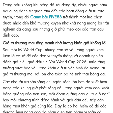
Trong bầu không khí bóng đá sôi động ấy, nhiều người hâm
mộ cũng dành sự quan tâm đến các hoạt động giải trí trực
tuyến, trong đó
Game bài FIVE88
trở thành một lựa chọn
được nhắc đến khá thường xuyên nhờ khả năng mang lại trải
nghiệm đa dạng sau những giờ phút theo dõi các trận cầu
đỉnh cao.
Giá trị thương mại tăng mạnh nhờ lượng khán giả khổng lồ
Sau mỗi kỳ World Cup, những con số về lượng người xem
luôn là cơ sở để các đơn vị truyền thông và doanh nghiệp
đánh giá hiệu quả đầu tư. Với World Cup 2026, mức tăng
trưởng vượt bậc về lượng khán giả truyền hình đã mang lại
giá trị thương mại rất lớn cho toàn bộ hệ sinh thái bóng đá.
Các nhà tài trợ sẵn sàng chi ngân sách lớn hơn để xuất hiện
trong các khung giờ phát sóng có lượng người xem cao. Mỗi
bảng quảng cáo trên sân, mỗi đoạn quảng cáo giữa giờ nghỉ
hay mỗi chương trình đồng hành với giải đấu đều tiếp cận
hàng triệu khán giả cùng lúc. Đây là cơ hội hiếm có để các
thương hiệu nâng cao độ nhận diện trên phạm vi toàn cầu.