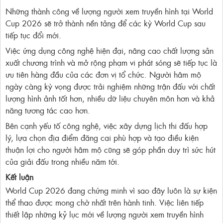
Những thành công về lượng người xem truyền hình tại World
Cup 2026 sẽ trở thành nền tảng để các kỳ World Cup sau
tiếp tục đổi mới.
Việc ứng dụng công nghệ hiện đại, nâng cao chất lượng sản
xuất chương trình và mở rộng phạm vi phát sóng sẽ tiếp tục là
ưu tiên hàng đầu của các đơn vị tổ chức. Người hâm mộ
ngày càng kỳ vọng được trải nghiệm những trận đấu với chất
lượng hình ảnh tốt hơn, nhiều dữ liệu chuyên môn hơn và khả
năng tương tác cao hơn.
Bên cạnh yếu tố công nghệ, việc xây dựng lịch thi đấu hợp
lý, lựa chọn địa điểm đăng cai phù hợp và tạo điều kiện
thuận lợi cho người hâm mộ cũng sẽ góp phần duy trì sức hút
của giải đấu trong nhiều năm tới.
Kết luận
World Cup 2026 đang chứng minh vì sao đây luôn là sự kiện
thể thao được mong chờ nhất trên hành tinh. Việc liên tiếp
thiết lập những kỷ lục mới về lượng người xem truyền hình