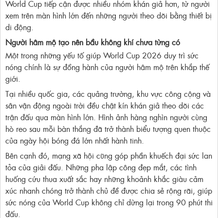
World Cup tiếp cận được nhiều nhóm khán giả hơn, từ người
xem trên màn hình lớn đến những người theo dõi bằng thiết bị
di động.
Người hâm mộ tạo nên bầu không khí chưa từng có
Một trong những yếu tố giúp World Cup 2026 duy trì sức
nóng chính là sự đồng hành của người hâm mộ trên khắp thế
giới.
Tại nhiều quốc gia, các quảng trường, khu vực công cộng và
sân vận động ngoài trời đều chật kín khán giả theo dõi các
trận đấu qua màn hình lớn. Hình ảnh hàng nghìn người cùng
hò reo sau mỗi bàn thắng đã trở thành biểu tượng quen thuộc
của ngày hội bóng đá lớn nhất hành tinh.
Bên cạnh đó, mạng xã hội cũng góp phần khuếch đại sức lan
tỏa của giải đấu. Những pha lập công đẹp mắt, các tình
huống cứu thua xuất sắc hay những khoảnh khắc giàu cảm
xúc nhanh chóng trở thành chủ đề được chia sẻ rộng rãi, giúp
sức nóng của World Cup không chỉ dừng lại trong 90 phút thi
đấu.