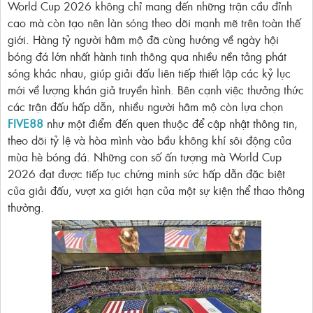
World Cup 2026 không chỉ mang đến những trận cầu đỉnh
cao mà còn tạo nên làn sóng theo dõi mạnh mẽ trên toàn thế
giới. Hàng tỷ người hâm mộ đã cùng hướng về ngày hội
bóng đá lớn nhất hành tinh thông qua nhiều nền tảng phát
sóng khác nhau, giúp giải đấu liên tiếp thiết lập các kỷ lục
mới về lượng khán giả truyền hình. Bên cạnh việc thưởng thức
các trận đấu hấp dẫn, nhiều người hâm mộ còn lựa chọn
FIVE88
như một điểm đến quen thuộc để cập nhật thông tin,
theo dõi tỷ lệ và hòa mình vào bầu không khí sôi động của
mùa hè bóng đá. Những con số ấn tượng mà World Cup
2026 đạt được tiếp tục chứng minh sức hấp dẫn đặc biệt
của giải đấu, vượt xa giới hạn của một sự kiện thể thao thông
thường.