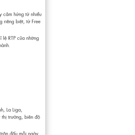
y cảm hứng từ nhiều
 riêng biệt, từ Free
Tỉ lệ RTP của những
hành.
h, La Liga,
thị trường, biên độ
 trận đấu mỗi ngày.