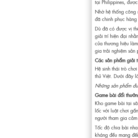
tại Philippines, đ
Nhờ hệ thống công n
đã chinh phục hàng
Dù đã có được vị t
giải trí hiện đại n
của thương hiệu làm 
gia trải nghiệm sản
Các sản phẩm giải t
Hệ sinh thái trò ch
thủ Việt. Dưới đây 
Những sản phẩm đượ
Game bài đổi thưở
Kho game bài tại sâ
lốc với luật chơi g
người tham gia cảm
Tốc độ chia bài nha
kháng đều mang đến 