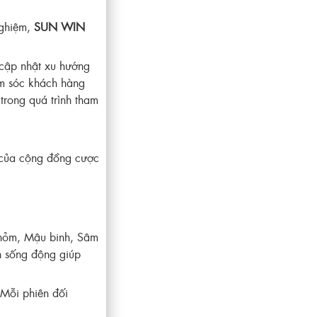
nghiệm,
SUN WIN
 cập nhật xu hướng
ăm sóc khách hàng
trong quá trình tham
n của cộng đồng cược
 Phỏm, Mậu binh, Sâm
nh sống động giúp
 Mỗi phiên đối