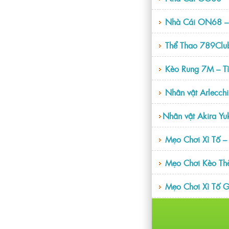
Nhà Cái ON68 – 
Thể Thao 789Clu
Kèo Rung 7M – T
Nhân vật Arlecch
​​Nhân vật Akira Yu
Mẹo Chơi Xì Tố –
Mẹo Chơi Kèo Thẻ
Mẹo Chơi Xì Tố G