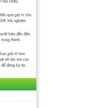
n hai chiều.
hần quà giá trị cho
00K trải nghiệm
xuất hiện đều đặn.
 trung thành.
i giải trí trực
t tối tân mà còn
 để đăng ký tài