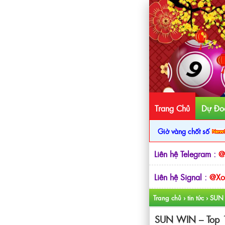
Trang Chủ
Dự Đo
Giờ vàng chốt số
Liên hệ Telegram :
@
Liên hệ Signal :
@Xo
Trang chủ
›
tin tức
›
SUN 
SUN WIN – Top 1