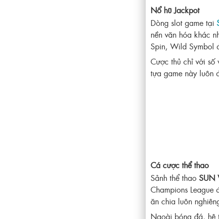
Nổ hũ Jackpot
Dòng slot game tại
nền văn hóa khác nh
Spin, Wild Symbol đ
Cược thủ chỉ với số 
tựa game này luôn đ
Cá cược thể thao
Sảnh thể thao
SUN
Champions League đế
ăn chia luôn nghiên
Ngoài bóng đá, hệ t