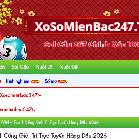
án
Soi Cầu
Nuôi Lô
Nuôi Đề
/
Kinh nghiệm
/
Sổ mơ
Xosomienbac247tv
somienbac247tv
WIN – Top 1 Cổng Giải Trí Trực Tuyến Hàng Đầu 2026
 Cổng Giải Trí Trực Tuyến Hàng Đầu 2026