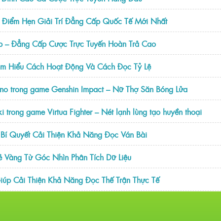
Điểm Hẹn Giải Trí Đẳng Cấp Quốc Tế Mới Nhất
b – Đẳng Cấp Cược Trực Tuyến Hoàn Trả Cao
ìm Hiểu Cách Hoạt Động Và Cách Đọc Tỷ Lệ
ino trong game Genshin Impact – Nữ Thợ Săn Bóng Lửa
ki trong game Virtua Fighter – Nét lạnh lùng tạo huyền thoại
 Bí Quyết Cải Thiện Khả Năng Đọc Ván Bài
 Vàng Từ Góc Nhìn Phân Tích Dữ Liệu
iúp Cải Thiện Khả Năng Đọc Thế Trận Thực Tế