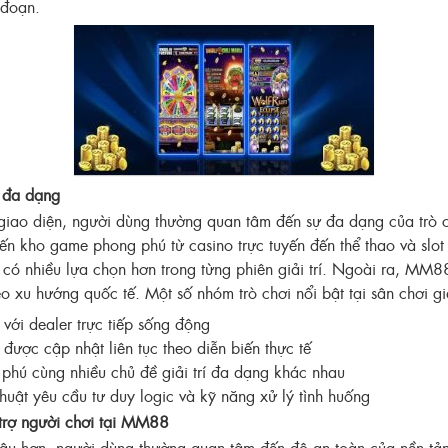
 đoạn.
i đa dạng
 giao diện, người dùng thường quan tâm đến sự đa dạng của trò c
 kho game phong phú từ casino trực tuyến đến thể thao và slo
 có nhiều lựa chọn hơn trong từng phiên giải trí. Ngoài ra, MM88
eo xu hướng quốc tế. Một số nhóm trò chơi nổi bật tại sân chơi gi
 với dealer trực tiếp sống động
được cập nhật liên tục theo diễn biến thực tế
phú cùng nhiều chủ đề giải trí đa dạng khác nhau
huật yêu cầu tư duy logic và kỹ năng xử lý tình huống
trợ người chơi tại MM88
sâu hơn, người dùng thường quan tâm đến độ an toàn của nền tả