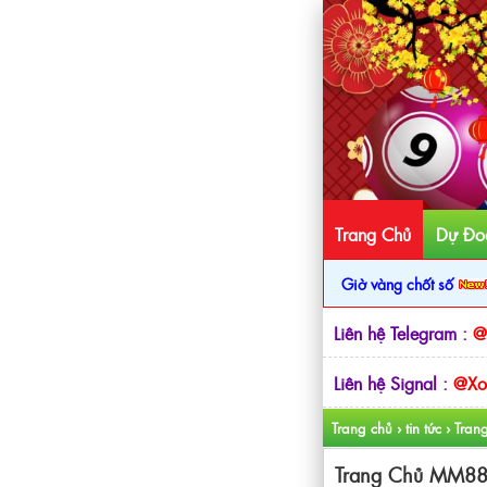
Trang Chủ
Dự Đo
Giờ vàng chốt số
Liên hệ Telegram :
@
Liên hệ Signal :
@Xo
Trang chủ
›
tin tức
›
Tran
Trang Chủ MM88 