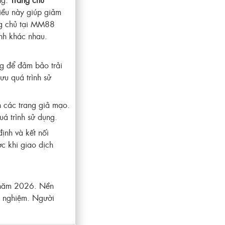
iều này giúp giảm
ang chủ tại MM88
ênh khác nhau.
ng để đảm bảo trải
ưu quá trình sử
h các trang giả mạo.
uá trình sử dụng.
ịnh và kết nối
ớc khi giao dịch
ến năm 2026. Nền
ải nghiệm. Người