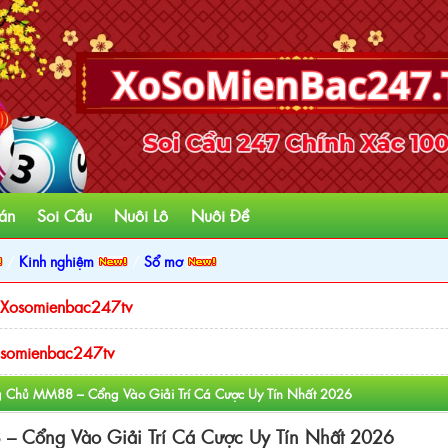
án
Soi Cầu
Nuôi Lô
Nuôi Đề
/
Kinh nghiệm
/
Sổ mơ
Xosomienbac247tv
somienbac247tv
g Chủ MM88 – Cổng Vào Giải Trí Cá Cược Uy Tín Nhất 2026
– Cổng Vào Giải Trí Cá Cược Uy Tín Nhất 2026