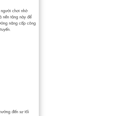
t người chơi nhờ
 nền tảng này để
 hướng nâng cấp công
 tuyến.
ướng đến sự tối