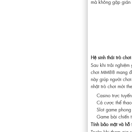
mà không gặp gián
Hệ sinh thái trò chơ
Sau khi trải nghiệm
chơi MM88 mang đến
này giúp người chơi
nhật trò chơi mới th
Casino trực tuyến
Cá cược thể thao 
Slot game phong 
Game bài chiến t
Tính bảo mật và hỗ 
Trước khi tham gia 