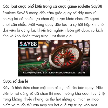
Các loại cược phổ biến trong cá cược game roulette Say88
Roulette Say88 mang đến cảm giác quay số đầy may rủi
nhưng lại có nhiều lựa chọn đặt cược khác nhau để người
chơi cân nhắc. Mỗi vòng quay đều tạo ra sự hồi hộp khi chờ
đợi viên bi dừng lại, khiến trải nghiệm luôn giữ được sự kịch
tính và khó đoán trong từng lượt tham gia.
Cược số đơn lẻ
Đây là hình thức chọn một con số cụ thể trên bàn quay. Nếu
viên bi rơi đúng số đã chọn thì mức thưởng khá cao. Tuy tỷ lệ
trúng không nhiều nhưng lại thu hút những ai thích sự mạo
hiểm và muốn thử vận may với kết quả tập trung vào một