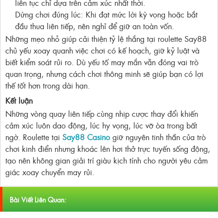
liên tục chỉ dựa trên cảm xúc nhất thời.
Dừng chơi đúng lúc: Khi đạt mức lời kỳ vọng hoặc bắt
đầu thua liên tiếp, nên nghỉ để giữ an toàn vốn.
Những mẹo nhỏ giúp cải thiện tỷ lệ thắng tại roulette Say88
chủ yếu xoay quanh việc chơi có kế hoạch, giữ kỷ luật và
biết kiểm soát rủi ro. Dù yếu tố may mắn vẫn đóng vai trò
quan trọng, nhưng cách chơi thông minh sẽ giúp bạn có lợi
thế tốt hơn trong dài hạn.
Kết luận
Những vòng quay liên tiếp cùng nhịp cược thay đổi khiến
cảm xúc luôn dao động, lúc hy vọng, lúc vỡ òa trong bất
ngờ. Roulette tại
Say88 Casino
giữ nguyên tinh thần của trò
chơi kinh điển nhưng khoác lên hơi thở trực tuyến sống động,
tạo nên không gian giải trí giàu kịch tính cho người yêu cảm
giác xoay chuyển may rủi.
Bài Viết Liên Quan: