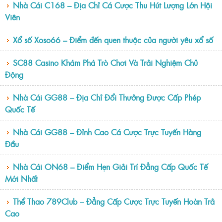
Nhà Cái C168 – Địa Chỉ Cá Cược Thu Hút Lượng Lớn Hội
Viên
Xổ số Xoso66 – Điểm đến quen thuộc của người yêu xổ số
SC88 Casino Khám Phá Trò Chơi Và Trải Nghiệm Chủ
Động
Nhà Cái GG88 – Địa Chỉ Đổi Thưởng Được Cấp Phép
Quốc Tế
Nhà Cái GG88 – Đỉnh Cao Cá Cược Trực Tuyến Hàng
Đầu
Nhà Cái ON68 – Điểm Hẹn Giải Trí Đẳng Cấp Quốc Tế
Mới Nhất
Thể Thao 789Club – Đẳng Cấp Cược Trực Tuyến Hoàn Trả
Cao