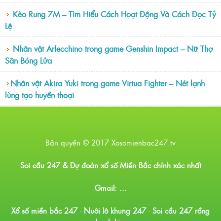
Kèo Rung 7M – Tìm Hiểu Cách Hoạt Động Và Cách Đọc Tỷ
Lệ
Nhân vật Arlecchino trong game Genshin Impact – Nữ Thợ
Săn Bóng Lửa
​​Nhân vật Akira Yuki trong game Virtua Fighter – Nét lạnh
lùng tạo huyền thoại
Bản quyền © 2017 Xosomienbac247.tv
Soi cầu 247 & Dự đoán xổ số Miền Bắc chính xác nhất
Gmail: ...
Xổ số miền bắc 247
-
Nuôi lô khung 247
-
Soi cầu 247 rồng