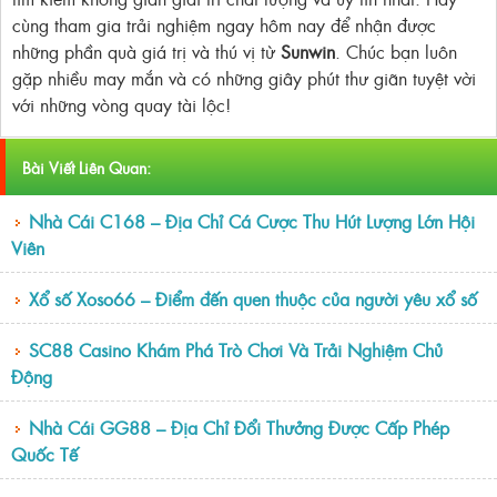
cùng tham gia trải nghiệm ngay hôm nay để nhận được
những phần quà giá trị và thú vị từ
Sunwin
. Chúc bạn luôn
gặp nhiều may mắn và có những giây phút thư giãn tuyệt vời
với những vòng quay tài lộc!
Bài Viết Liên Quan:
Nhà Cái C168 – Địa Chỉ Cá Cược Thu Hút Lượng Lớn Hội
Viên
Xổ số Xoso66 – Điểm đến quen thuộc của người yêu xổ số
SC88 Casino Khám Phá Trò Chơi Và Trải Nghiệm Chủ
Động
Nhà Cái GG88 – Địa Chỉ Đổi Thưởng Được Cấp Phép
Quốc Tế