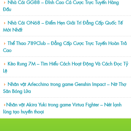
Nhà Cái GG88 – Đỉnh Cao Cá Cược Trực Tuyến Hàng
Đầu
Nhà Cái ON68 – Điểm Hẹn Giải Trí Đẳng Cấp Quốc Tế
Mới Nhất
Thể Thao 789Club – Đẳng Cấp Cược Trực Tuyến Hoàn Trả
Cao
Kèo Rung 7M – Tìm Hiểu Cách Hoạt Động Và Cách Đọc Tỷ
Lệ
Nhân vật Arlecchino trong game Genshin Impact – Nữ Thợ
Săn Bóng Lửa
​​Nhân vật Akira Yuki trong game Virtua Fighter – Nét lạnh
lùng tạo huyền thoại