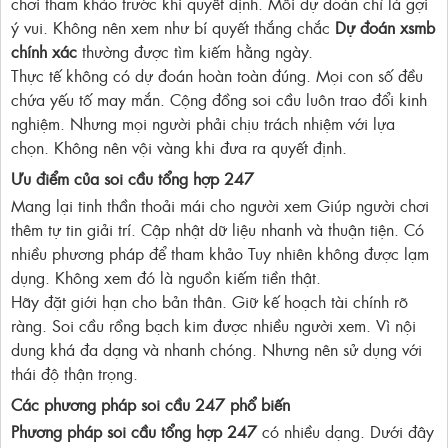
chơi tham khảo trước khi quyết định. Mỗi dự đoán chỉ là gợi
ý vui. Không nên xem như bí quyết thắng chắc
Dự đoán xsmb
chính xác
thường được tìm kiếm hằng ngày.
Thực tế không có dự đoán hoàn toàn đúng. Mọi con số đều
chứa yếu tố may mắn. Cộng đồng soi cầu luôn trao đổi kinh
nghiệm. Nhưng mọi người phải chịu trách nhiệm với lựa
chọn. Không nên vội vàng khi đưa ra quyết định.
Ưu điểm
của
soi cầu tổng hợp 247
Mang lại tinh thần thoải mái cho người xem Giúp người chơi
thêm tự tin giải trí. Cập nhật dữ liệu nhanh và thuận tiện. Có
nhiều phương pháp để tham khảo Tuy nhiên không được lạm
dụng. Không xem đó là nguồn kiếm tiền thật.
Hãy đặt giới hạn cho bản thân. Giữ kế hoạch tài chính rõ
ràng. Soi cầu rồng bạch kim được nhiều người xem. Vì nội
dung khá đa dạng và nhanh chóng. Nhưng nên sử dụng với
thái độ thận trọng.
Các phương
pháp
soi cầu 247 phổ biến
Phương pháp soi cầu tổng hợp 247
có nhiều dạng. Dưới đây