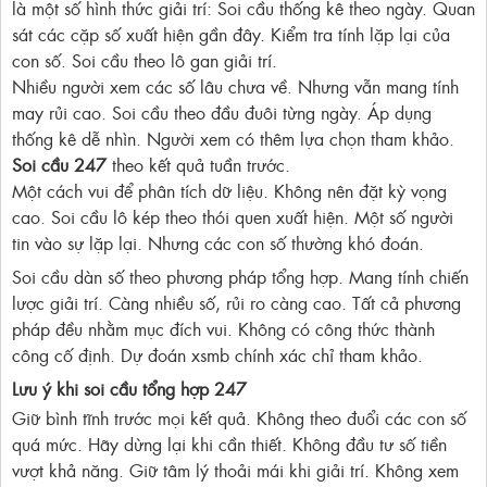
là một số hình thức giải trí: Soi cầu thống kê theo ngày. Quan
sát các cặp số xuất hiện gần đây. Kiểm tra tính lặp lại của
con số. Soi cầu theo lô gan giải trí.
Nhiều người xem các số lâu chưa về. Nhưng vẫn mang tính
may rủi cao. Soi cầu theo đầu đuôi từng ngày. Áp dụng
thống kê dễ nhìn. Người xem có thêm lựa chọn tham khảo.
Soi cầu 247
theo kết quả tuần trước.
Một cách vui để phân tích dữ liệu. Không nên đặt kỳ vọng
cao. Soi cầu lô kép theo thói quen xuất hiện. Một số người
tin vào sự lặp lại. Nhưng các con số thường khó đoán.
Soi cầu dàn số theo phương pháp tổng hợp. Mang tính chiến
lược giải trí. Càng nhiều số, rủi ro càng cao. Tất cả phương
pháp đều nhằm mục đích vui. Không có công thức thành
công cố định. Dự đoán xsmb chính xác chỉ tham khảo.
Lưu ý khi soi cầu
tổng
hợp 247
Giữ bình tĩnh trước mọi kết quả. Không theo đuổi các con số
quá mức. Hãy dừng lại khi cần thiết. Không đầu tư số tiền
vượt khả năng. Giữ tâm lý thoải mái khi giải trí. Không xem