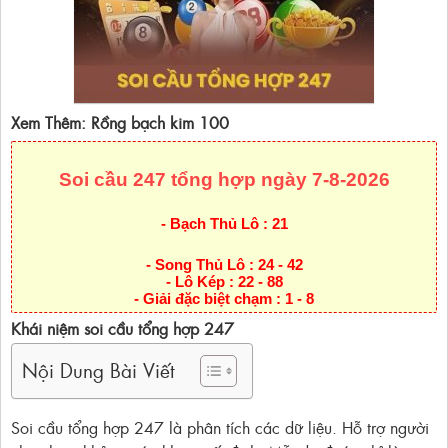
Xem Thêm: Rồng bạch kim 100
Soi cầu 247 tổng hợp ngày 7-8-2026
- Bạch Thủ Lô : 21
- Song Thủ Lô : 24 - 42
- Lô Kép : 22 - 88
- Giải đặc biệt chạm : 1 - 8
Khái
niệm
soi cầu
tổng
hợp 247
Nội Dung Bài Viết
Soi cầu tổng hợp 247 là phân tích các dữ liệu. Hỗ trợ người