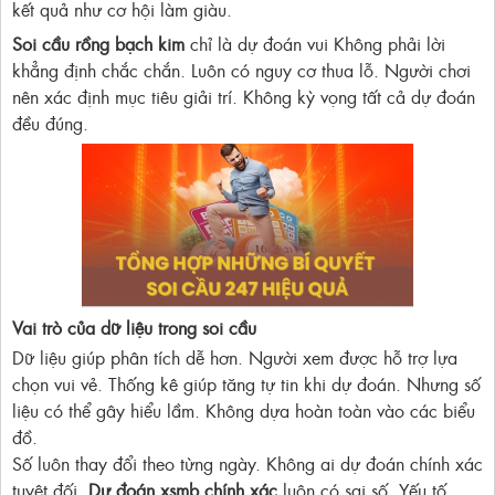
kết quả như cơ hội làm giàu.
Soi cầu rồng bạch kim
chỉ là dự đoán vui Không phải lời
khẳng định chắc chắn. Luôn có nguy cơ thua lỗ. Người chơi
nên xác định mục tiêu giải trí. Không kỳ vọng tất cả dự đoán
đều đúng.
Vai trò của dữ
liệu
trong soi cầu
Dữ liệu giúp phân tích dễ hơn. Người xem được hỗ trợ lựa
chọn vui vẻ. Thống kê giúp tăng tự tin khi dự đoán. Nhưng số
liệu có thể gây hiểu lầm. Không dựa hoàn toàn vào các biểu
đồ.
Số luôn thay đổi theo từng ngày. Không ai dự đoán chính xác
tuyệt đối.
Dự đoán xsmb chính xác
luôn có sai số. Yếu tố