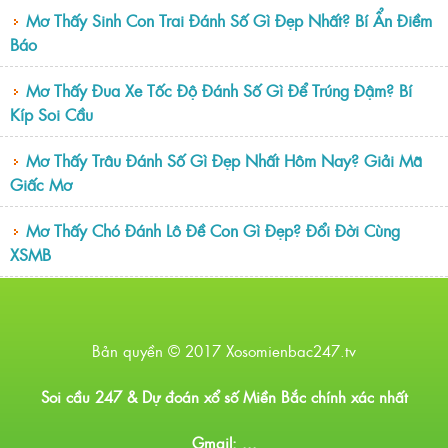
Mơ Thấy Sinh Con Trai Đánh Số Gì Đẹp Nhất? Bí Ẩn Điềm
Báo
Mơ Thấy Đua Xe Tốc Độ Đánh Số Gì Để Trúng Đậm? Bí
Kíp Soi Cầu
Mơ Thấy Trâu Đánh Số Gì Đẹp Nhất Hôm Nay? Giải Mã
Giấc Mơ
Mơ Thấy Chó Đánh Lô Đề Con Gì Đẹp? Đổi Đời Cùng
XSMB
Bản quyền © 2017 Xosomienbac247.tv
Soi cầu 247 & Dự đoán xổ số Miền Bắc chính xác nhất
Gmail: ...