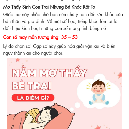
Mơ Thấy Sinh Con Trai Nhưng Bé Khóc Rất To
Giấc mơ này nhắc nhở bạn nên chú ý hơn đến sức khỏe của
bản thân và gia đình. Về mặt số học, tiếng khóc lớn lại là
dấu hiệu kích hoạt những con số mang tính bùng nổ.
Con số may mắn tương ứng: 35 – 53
Lý do chọn số: Cặp số này giúp hóa giải vận xui và biến
nguy thành an cho người chơi.