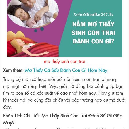
mơ thấy sinh con trai
Xem thêm:
Mơ Thấy Cá Sấu Đánh Con Gì Hôm Nay
Trong bộ môn số học, mỗi bối cảnh sinh con trai lại mang
một mật mã riêng biệt. Việc giải mã đúng bối cảnh giúp bạn
tìm ra con số có xác suất về cao nhất hôm nay. Hãy giữ tâm
lý thoải mái và cùng đối chiếu với các trường hợp cụ thể dưới
đây.
Phân Tích Chi Tiết: Mơ Thấy Sinh Con Trai Đánh Số Gì Gặp
May?