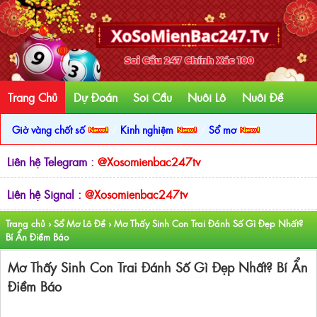
Trang Chủ
Dự Đoán
Soi Cầu
Nuôi Lô
Nuôi Đề
Giờ vàng chốt số
/
Kinh nghiệm
/
Sổ mơ
Liên hệ Telegram :
@Xosomienbac247tv
Liên hệ Signal :
@Xosomienbac247tv
Trang chủ
›
Sổ Mơ Lô Đề
›
Mơ Thấy Sinh Con Trai Đánh Số Gì Đẹp Nhất?
Bí Ẩn Điềm Báo
Mơ Thấy Sinh Con Trai Đánh Số Gì Đẹp Nhất? Bí Ẩn
Điềm Báo