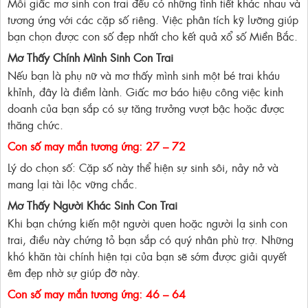
Mỗi giấc mơ sinh con trai đều có những tình tiết khác nhau và
tương ứng với các cặp số riêng. Việc phân tích kỹ lưỡng giúp
bạn chọn được con số đẹp nhất cho kết quả xổ số Miền Bắc.
Mơ Thấy Chính Mình Sinh Con Trai
Nếu bạn là phụ nữ và mơ thấy mình sinh một bé trai kháu
khỉnh, đây là điềm lành. Giấc mơ báo hiệu công việc kinh
doanh của bạn sắp có sự tăng trưởng vượt bậc hoặc được
thăng chức.
Con số may mắn tương ứng: 27 – 72
Lý do chọn số: Cặp số này thể hiện sự sinh sôi, nảy nở và
mang lại tài lộc vững chắc.
Mơ Thấy Người Khác Sinh Con Trai
Khi bạn chứng kiến một người quen hoặc người lạ sinh con
trai, điều này chứng tỏ bạn sắp có quý nhân phù trợ. Những
khó khăn tài chính hiện tại của bạn sẽ sớm được giải quyết
êm đẹp nhờ sự giúp đỡ này.
Con số may mắn tương ứng: 46 – 64